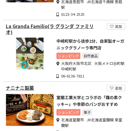
北海道恵庭市 JR北海道千歳線 恵庭
駅
0123-34-2525
La Granda Familio(ラ グランダ ファミリ
追加
オ)
中崎町駅から徒歩2分、自家製オーガ
ニックグラノーラ専門店
ショッピング
自然食品
大阪府大阪市北区 大阪メトロ谷町駅
中崎町駅
06-6136-7811
ナニナニ製菓
追加
室蘭工業大学とコラボの「鐡の素ク
ッキー」や季節のパンがおすすめ
ショッピング
菓子
北海道室蘭市 JR北海道室蘭線 東室
蘭駅