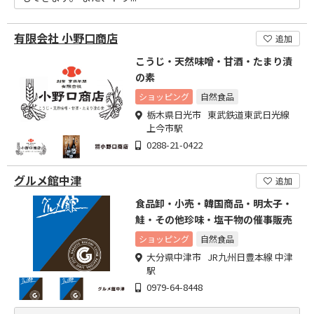
有限会社 小野口商店
追加
こうじ・天然味噌・甘酒・たまり漬
の素
ショッピング
自然食品
栃木県日光市 東武鉄道東武日光線
上今市駅
0288-21-0422
グルメ館中津
追加
食品卸・小売・韓国商品・明太子・
鮭・その他珍味・塩干物の催事販売
ショッピング
自然食品
大分県中津市 JR九州日豊本線 中津
駅
0979-64-8448