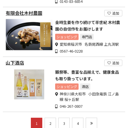
0143-83-6854
有限会社木村農園
追加
金時生姜を作り続けて半世紀 木村農
園の自信作をお届けします
ショッピング
専門店
愛知県稲沢市 名鉄尾西線 上丸渕駅
0567-46-0228
山下酒店
追加
獺祭等、豊富な品揃えで、健康食品
も取り扱っています。
ショッピング
酒店
神奈川県大和市 小田急電鉄 江ノ島
線 桜ヶ丘駅
046-267-0807
1
2
3
4