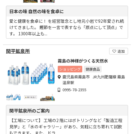
日本の味 自然の味を食卓に
愛と健康を食卓に！ を経営理念とし地元小岩で92年愛され続
けてきました。 鰹節を一言で表すなら「原点にして頂点」で
す。 1300年以上も...
関平鉱泉所
追加
霧島の神様がつくる天然水
ショッピング
健康食品
鹿児島県霧島市 JR九州肥薩線 霧島
温泉駅
0995-78-2355
関平鉱泉所のご案内
【工場について】 工場の2 階にはボトリングなど「製造工程
見学」と「水のギャラリー」があり、気軽に立ち寄れて試飲
もできます。 また、ドラ...