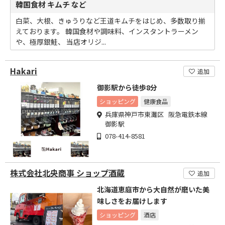
韓国食材 キムチ など
白菜、大根、きゅうりなど王道キムチをはじめ、多数取り揃
えております。 韓国食材や調味料、インスタントラーメン
や、極厚銀鮭、 当店オリジ...
Hakari
追加
御影駅から徒歩8分
ショッピング
健康食品
兵庫県神戸市東灘区 阪急電鉄本線
御影駅
078-414-8581
株式会社北央商事 ショップ酒蔵
追加
北海道恵庭市から大自然が磨いた美
味しさをお届けします
ショッピング
酒店