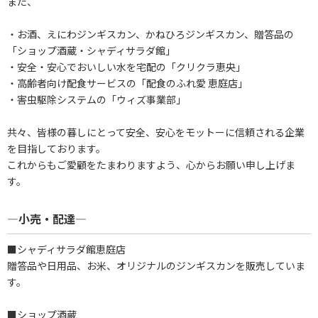
また、
・お酒、えにわジンギスカン、かねひろジンギスカン、贈答品の
「ショップ酒蔵・シャディサラダ館」
・安全・安心でおいしい水を宅配の「クリクラ恵央」
・高齢者向け配食サービスの「配食のふれ愛 恵庭店」
・害虫駆除システムの「ウィズ事業部」
共々、皆様の暮しにとって安全、安心をモットーに信頼される企業
を目指しております。
これからもご愛顧をたまわりますよう、心からお願い申し上げま
す。
―​小売・配達―
■シャディサラダ館恵庭店
贈答品や日用品、お米、オリジナルのジンギスカンを販売していま
す。
■ショップ酒蔵