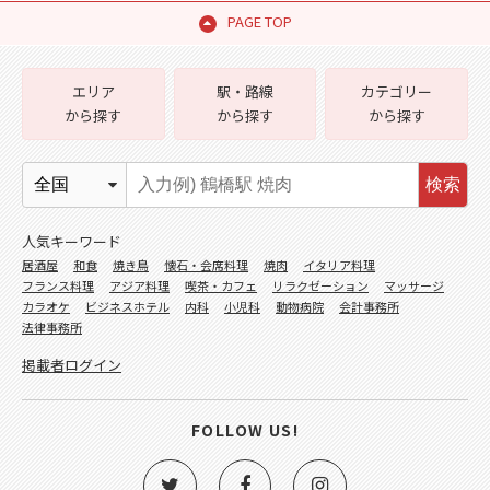
PAGE TOP
エリア
駅・路線
カテゴリー
から探す
から探す
から探す
検索
人気キーワード
居酒屋
和食
焼き鳥
懐石・会席料理
焼肉
イタリア料理
フランス料理
アジア料理
喫茶・カフェ
リラクゼーション
マッサージ
カラオケ
ビジネスホテル
内科
小児科
動物病院
会計事務所
法律事務所
掲載者ログイン
FOLLOW US!