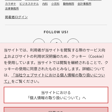
カラオケ
ビジネスホテル
内科
小児科
動物病院
会計事務所
法律事務所
掲載者ログイン
FOLLOW US!
当サイトでは、利用者が当サイトを閲覧する際のサービス向
上およびサイトの利用状況把握のため、クッキー（Cookie）
を使用しています。当サイトでは閲覧を継続されることで、ク
e-NAVITA（イーナビタ）とは？
お気に入り
ヘルプ
ッキーの使用に同意されたものとみなします。詳細について
利用規約
個人情報の取り扱いについて
運営会社
は、
「当社ウェブサイトにおける個人情報の取り扱いについ
サイトマップ
広告掲載に関するお問い合わせ
て」
をご覧ください。
サイトの内容に関するお問い合わせ
当サイトにおける
「個人情報の取り扱いについて」へ