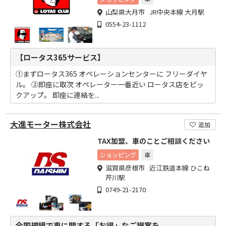
山梨県大月市 JR中央本線 大月駅
0554-23-1112
【ロータス365サービス】
①まずロータス365 オペレーションセンターに フリーダイヤ
ル。 ②即座に取次 オペレーター一番近い ロータス店をピッ
クアップ。 即座に連絡を...
大進モーター株式会社
追加
TAX加盟、車のことご相談ください
ショッピング
車
滋賀県彦根市 近江鉄道本線 ひこね
芹川駅
0749-21-2170
全国規模で車に関する「お得」なご提案を