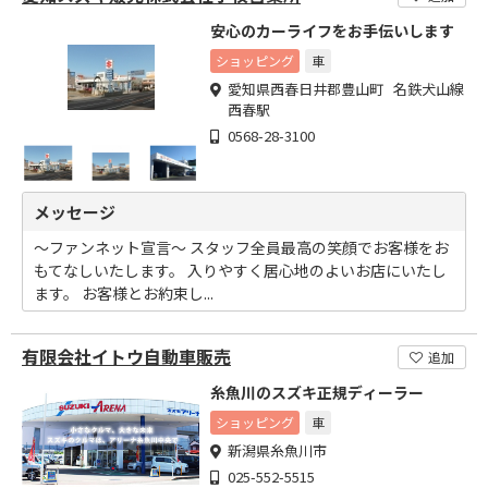
安心のカーライフをお手伝いします
ショッピング
車
愛知県西春日井郡豊山町 名鉄犬山線
西春駅
0568-28-3100
メッセージ
～ファンネット宣言～ スタッフ全員最高の笑顔でお客様をお
もてなしいたします。 入りやすく居心地のよいお店にいたし
ます。 お客様とお約束し...
有限会社イトウ自動車販売
追加
糸魚川のスズキ正規ディーラー
ショッピング
車
新潟県糸魚川市
025-552-5515