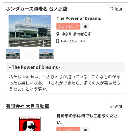
ホンダカーズ海老名 台ノ原店
追加
The Power of Dreams
ショッピング
車
神奈川県海老名市
046-231-6640
- The Power of Dreams -
私たちHondaは、一人ひとりが抱いている「こんなものがあ
ったら楽しいなあ」 「これができたら、多くの人が喜ぶだろ
うなあ」という夢や...
有限会社 大月自動車
追加
自動車の事は何でもご相談くださ
い。
ショッピング
車