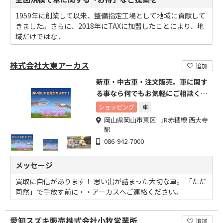
1959年に創業して以来、整備指定工場として地域に貢献して
きました。さらに、2018年にTAXに加盟したことにより、地
域だけではな...
株式会社大東アーカス
追加
新車・中古車・注文販売。車に関す
る事なら何でもお気軽にご相談くだ
さい。
ショッピング
車
岡山県岡山市東区 JR赤穂線 西大寺
駅
086-942-7000
メッセージ
買取に自信があります！ 思い出が詰まった大切な車。 「ただ
同然」で手放す前に・・アーカスへご連絡ください。
愛知スズキ販売株式会社小牧営業所
追加