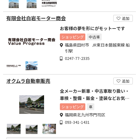
有限会社白岩モーター商会
追加
お客様の夢を形にがモットーです
ショッピング
中古車
福島県田村市 JR東日本磐越東線 船
引駅
0247-77-2335
オクムラ自動車販売
追加
全メーカー新車・中古車取り扱い・
車検・整備・鈑金・塗装などお気軽
に
ショッピング
車
福岡県北九州市門司区
093-341-1431