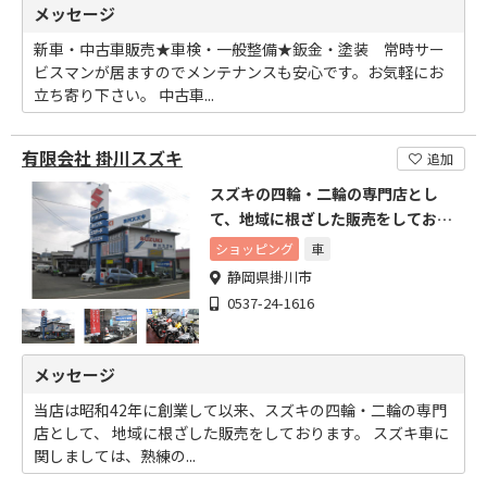
メッセージ
新車・中古車販売★車検・一般整備★鈑金・塗装 常時サー
ビスマンが居ますのでメンテナンスも安心です。お気軽にお
立ち寄り下さい。 中古車...
有限会社 掛川スズキ
追加
スズキの四輪・二輪の専門店とし
て、地域に根ざした販売をしており
ます。
ショッピング
車
静岡県掛川市
0537-24-1616
メッセージ
当店は昭和42年に創業して以来、スズキの四輪・二輪の専門
店として、 地域に根ざした販売をしております。 スズキ車に
関しましては、熟練の...