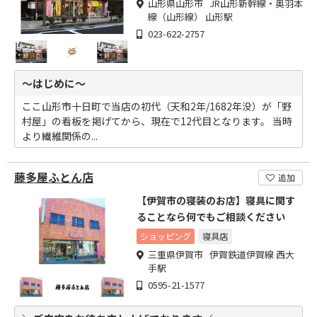
山形県山形市 JR山形新幹線・奥羽本
線（山形線） 山形駅
023-622-2757
～はじめに～
ここ山形市十日町で当店の初代（天和2年/1682年没）が「野
村屋」の看板を掲げてから、現在で12代目となります。 当時
より繊維関係の...
藤多屋ふとん店
追加
【伊賀市の寝装のお店】寝具に関す
ることなら何でもご相談ください
ショッピング
寝具店
三重県伊賀市 伊賀鉄道伊賀線 西大
手駅
0595-21-1577