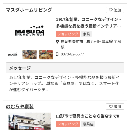
マスダホームリビング
追加
1917年創業、ユニークなデザイン・
多機能な品を扱う最新インテリアシ
ョップ。
ショッピング
家具
福岡県豊前市 JR九州日豊本線 宇島
駅
0979-82-5577
メッセージ
1917年創業、ユニークなデザイン・多機能な品を扱う最新イ
ンテリアショップ。 単なる「家具屋」ではなく、スマート化
が進むダイバーシテ...
のむらや寝装
追加
山形市で寝具のことなら当店まで!!
ショッピング
寝具店