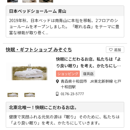
日本ベッドショールーム 青山
2019年秋、日本ベッドは南青山に本社を移転、2フロアのシ
ョールームをオープンしました。 「眠れる森」をテーマに豊
富な植栽が取り巻く...
快眠・ギフトショップ みぞぐち
追加
快眠にこだわるお店。私たちは「よ
り良い眠り」を考え、かたちにして
いきます。
ショッピング
寝具店
青森県十和田市 JR東北新幹線 七戸
十和田駅
0176-23-5777
北東北唯一！快眠にこだわるお店。
健康で笑顔ふれる元気の源は『眠り』 そのために、私たちは
「より良い眠り」を考え、かたちにしていきます。