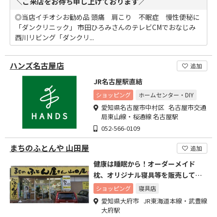
＼ご来店をお待ち申し上げております／
◎当店イチオシお勧め品 頭痛 肩こり 不眠症 慢性便秘に
「ダンクリニック」 市田ひろみさんのテレビCMでおなじみ
西川リビング「ダンクリ...
ハンズ名古屋店
追加
JR名古屋駅直結
ショッピング
ホームセンター・DIY
愛知県名古屋市中村区 名古屋市交通
局東山線・桜通線 名古屋駅
052-566-0109
まちのふとんや 山田屋
追加
健康は睡眠から！オーダーメイド
枕、オリジナル寝具等を販売してお
ります。
ショッピング
寝具店
愛知県大府市 JR東海道本線・武豊線
大府駅