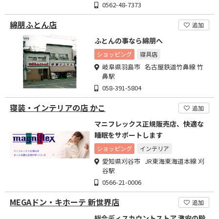
0562-48-7373
綿朋ふとん店
追加
ふとんの事なら綿朋へ
ショッピング
寝具店
岐阜県羽島市 名古屋鉄道竹鼻線 竹
鼻駅
058-391-5804
寝装・インテリアの店 かこ
追加
マニフレックス正規販売店、快適な
睡眠をサポートします
ショッピング
インテリア
愛知県刈谷市 JR東海東海道本線 刈
谷駅
0566-21-0006
MEGAドン・キホーテ 新世界店
追加
総合ディスカウントストア 激安の殿