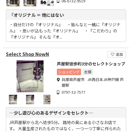
06-6732-9519
『オリジナル ＝ 他にはない
・自分だけの『オリジナル』 ・皆んなと一緒に『オリジナ
ル』 ・思いが込もった『オリジナル』 ・『こだわり』の
『オリジナル』 そんな『オ...
Select Shop NowN
追加
芦屋駅徒歩約3分のセレクトショップ
ショッピング
衣類
兵庫県芦屋市 JR西日本JR神戸線 芦
屋駅
0797-32-7577
―少し遊び心のあるデザインをセレクト―
JR芦屋駅から北へ徒歩5分。 路地の奥にある小さなお店で
す。 大量生産されたものではなく、一つ一つ丁寧に作られた