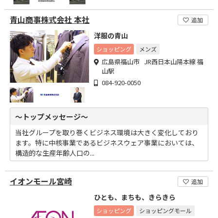
青山商事株式会社 本社
追加
洋服の青山
ショッピング
メンズ
広島県福山市 JR西日本山陽本線 福
山駅
084-920-0050
～トップメッセージ～
当社グループを取り巻くビジネス環境は大きく変化しており
ます。特に中核事業であるビジネスウェア事業においては、
構造的な生産年齢人口の...
イオンモール宮崎
追加
ひとも、まちも、きらきら
ショッピング
ショッピングモール