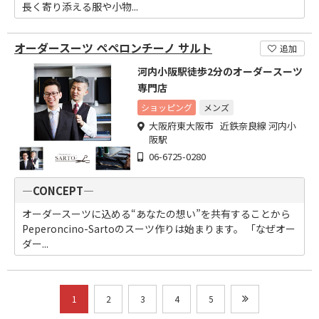
長く寄り添える服や小物...
オーダースーツ ペペロンチーノ サルト
追加
河内小阪駅徒歩2分のオーダースーツ
専門店
ショッピング
メンズ
大阪府東大阪市 近鉄奈良線 河内小
阪駅
06-6725-0280
―CONCEPT―
オーダースーツに込める“あなたの想い”を共有することから
Peperoncino-Sartoのスーツ作りは始まります。 「なぜオー
ダー...
1
2
3
4
5