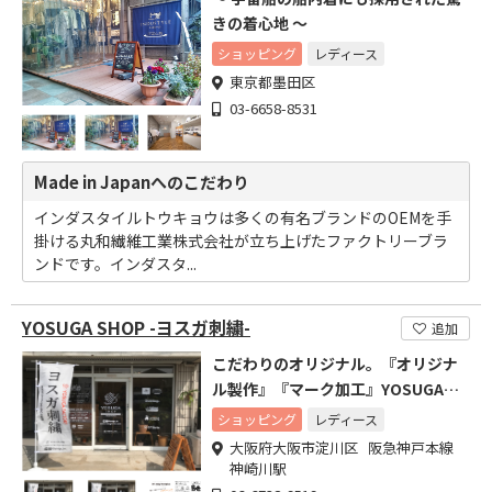
きの着心地 ～
ショッピング
レディース
東京都墨田区
03-6658-8531
Made in Japanへのこだわり
インダスタイルトウキョウは多くの有名ブランドのOEMを手
掛ける丸和繊維工業株式会社が立ち上げたファクトリーブラ
ンドです。インダスタ...
YOSUGA SHOP -ヨスガ刺繍-
追加
こだわりのオリジナル。『オリジナ
ル製作』『マーク加工』YOSUGAに
お任せください。
ショッピング
レディース
大阪府大阪市淀川区 阪急神戸本線
神崎川駅