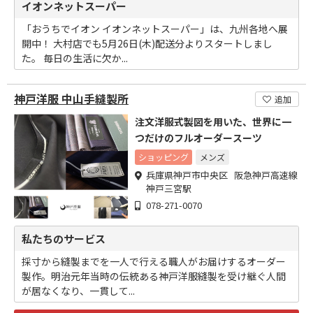
イオンネットスーパー
「おうちでイオン イオンネットスーパー」は、九州各地へ展
開中！ 大村店でも5月26日(木)配送分よりスタートしまし
た。 毎日の生活に欠か...
神戸洋服 中山手縫製所
追加
注文洋服式製図を用いた、世界に一
つだけのフルオーダースーツ
ショッピング
メンズ
兵庫県神戸市中央区 阪急神戸高速線
神戸三宮駅
078-271-0070
私たちのサービス
採寸から縫製までを一人で行える職人がお届けするオーダー
製作。明治元年当時の伝統ある神戸洋服縫製を受け継ぐ人間
が居なくなり、一貫して...