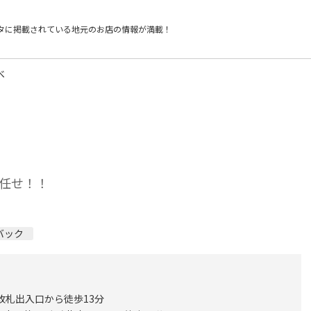
タに掲載されている
地元のお店の情報が満載！
べ
任せ！！
バック
改札出入口から徒歩13分