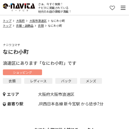
さぁ、今すぐ検索！
ナビタに掲載されている
地元のお店の情報が満載！
トップ
大阪府
大阪市浪速区
なにわ小町
トップ
衣服・装飾品
衣類
なにわ小町
ナニワコマチ
なにわ小町
浪速区にあります「なにわ小町」です
ショッピング
衣類
レディース
バック
メンズ
エリア
大阪府大阪市浪速区
最寄り駅
JR西日本各線 新今宮駅 から徒歩7分