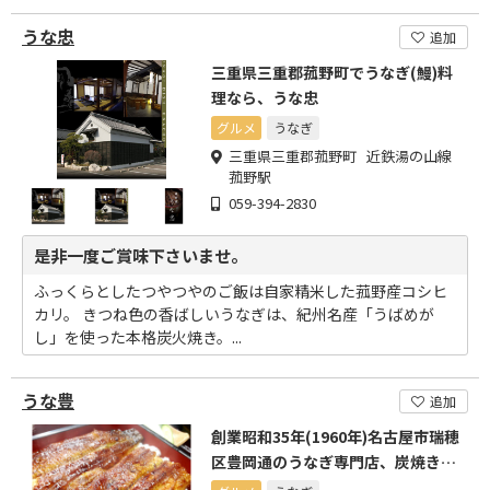
うな忠
追加
三重県三重郡菰野町でうなぎ(鰻)料
理なら、うな忠
グルメ
うなぎ
三重県三重郡菰野町 近鉄湯の山線
菰野駅
059-394-2830
是非一度ご賞味下さいませ。
ふっくらとしたつやつやのご飯は自家精米した菰野産コシヒ
カリ。 きつね色の香ばしいうなぎは、紀州名産「うばめが
し」を使った本格炭火焼き。...
うな豊
追加
創業昭和35年(1960年)名古屋市瑞穂
区豊岡通のうなぎ専門店、炭焼きの
店「うな豊」です。