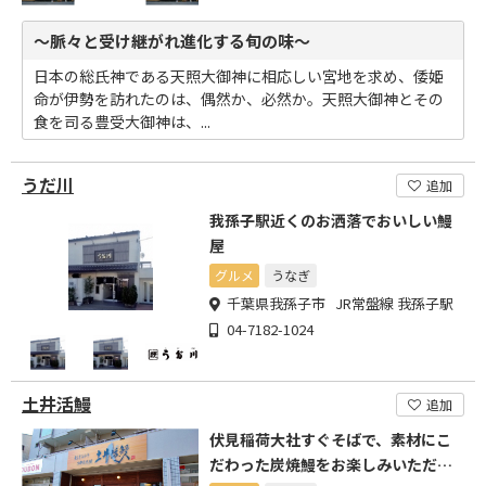
～脈々と受け継がれ進化する旬の味～
日本の総氏神である天照大御神に相応しい宮地を求め、倭姫
命が伊勢を訪れたのは、偶然か、必然か。天照大御神とその
食を司る豊受大御神は、...
うだ川
追加
我孫子駅近くのお洒落でおいしい鰻
屋
グルメ
うなぎ
千葉県我孫子市 JR常盤線 我孫子駅
04-7182-1024
土井活鰻
追加
伏見稲荷大社すぐそばで、素材にこ
だわった炭焼鰻をお楽しみいただけ