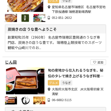
グルメ
うなぎ
愛知県名古屋市瑞穂区 名古屋市営地
下鉄桜通線 瑞穂運動場西駅
052-851-2632
炭焼きの店 うな豊へようこそ
創業昭和35年（1960年） 名古屋市瑞穂区豊岡通のうなぎ専
門店、炭焼きの店うな豊です。 瑞穂陸上競技場でのスポーツ
観戦や山崎川でのお...
じん田
追加
旬の産地から仕入れるうなぎを、秘
伝のタレで焼き上げるうなぎ料理が
堪能できる。
グルメ
うなぎ
大阪府大阪市北区 JR大阪環状線 天
満駅
06-6882-5115