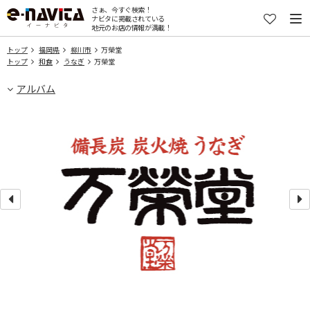
さぁ、今すぐ検索！
ナビタに掲載されている
地元のお店の情報が満載！
トップ
福岡県
柳川市
万榮堂
トップ
和食
うなぎ
万榮堂
アルバム