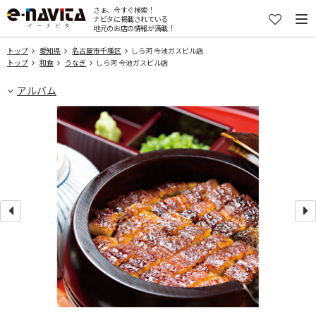
さぁ、今すぐ検索！
ナビタに掲載されている
地元のお店の情報が満載！
トップ
愛知県
名古屋市千種区
しら河 今池ガスビル店
トップ
和食
うなぎ
しら河 今池ガスビル店
アルバム