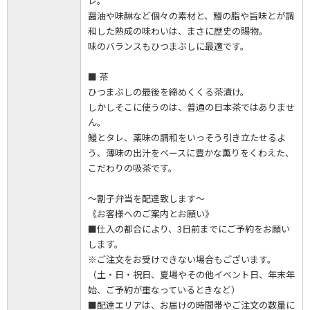
レ。
醤油や味醂など個々の素材と、鰻の脂や旨味とが調
和した熟成の味わいは、まさに歴史の賜物。
味のバランスもひつまぶしに最適です。
■ 茶
ひつまぶしの最後を締めくくる茶漬け。
しかしそこに使うのは、普通の日本茶ではありませ
ん。
鰻とタレ、薬味の調和をいっそう引き立たせるよ
う、薄味の出汁をベースに豊かな薫りをくわえた、
こだわりの吸茶です。
～割子弁当を配達致します～
《お客様へのご案内とお願い》
■仕入の都合により、3日前までにご予約をお願い
します。
※ご注文をお受けできない場合もございます。
（土・日・祝日、夏場やその他イベント日、年末年
始、ご予約が重なっているときなど）
■配達エリアは、お届けの時間帯やご注文の数量に