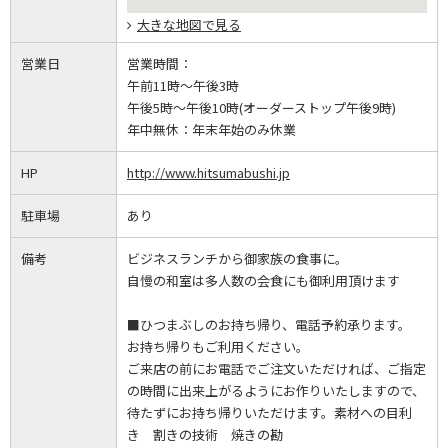
大きな地図で見る
営業日
営業時間：
午前11時～午後3時
午後5時～午後10時(オーダーストップ午後9時)
年中無休：
年末年始のみ休業
HP
http://www.hitsumabushi.jp
駐車場
あり
備考
ビジネスランチから御家族の食事に。
自慢の和室は多人数の会食にも御利用頂けます
■ひつまぶしのお持ち帰り、電話予約承ります。
お持ち帰りもご利用ください。
ご来店の前にお電話でご注文いただければ、ご指定
の時間に出来上がるようにお作りいたしますので、
待たずにお持ち帰りいただけます。素材への目利
き 割きの技術 焼きの勘