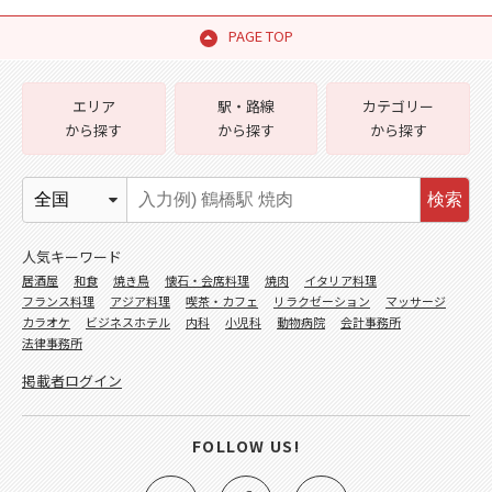
PAGE TOP
エリア
駅・路線
カテゴリー
から探す
から探す
から探す
検索
人気キーワード
居酒屋
和食
焼き鳥
懐石・会席料理
焼肉
イタリア料理
フランス料理
アジア料理
喫茶・カフェ
リラクゼーション
マッサージ
カラオケ
ビジネスホテル
内科
小児科
動物病院
会計事務所
法律事務所
掲載者ログイン
FOLLOW US!