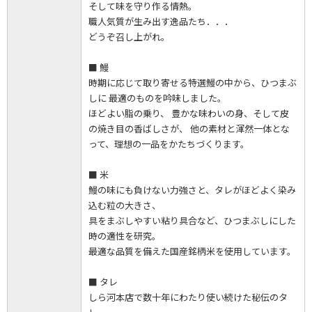
そして味を守り作る情熱。
職人気質が生み出す逸品たち．．．
どうぞ召し上がれ。
■ 鰻
時期に応じて取り寄せる特選鰻の中から、ひつまぶ
しに 最適のものを吟味しました。
ほどよい脂の乗り、 豊かな味わいの身、そして皮
の焼き目の香ばしさが、 他の素材と渾然一体とな
って、理想の一品をかたちづくります。
■ 米
鰻の味にも負けない力強さと、タレがほどよく染み
込む粒の大きさ、
具をまぶしやすい粘り具合など、ひつまぶしにした
時の適性を研究。
最適な品質を備えた国産銘柄米を使用しています。
■ タレ
しら河本店で数十年にわたり使い続けた秘伝のタ