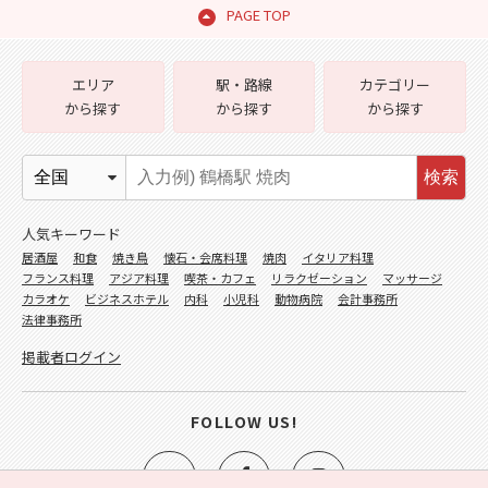
PAGE TOP
エリア
駅・路線
カテゴリー
から探す
から探す
から探す
検索
人気キーワード
居酒屋
和食
焼き鳥
懐石・会席料理
焼肉
イタリア料理
フランス料理
アジア料理
喫茶・カフェ
リラクゼーション
マッサージ
カラオケ
ビジネスホテル
内科
小児科
動物病院
会計事務所
法律事務所
掲載者ログイン
FOLLOW US!