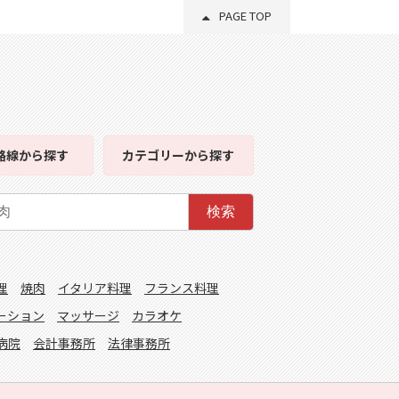
PAGE TOP
路線
から探す
カテゴリー
から探す
検索
理
焼肉
イタリア料理
フランス料理
ーション
マッサージ
カラオケ
病院
会計事務所
法律事務所