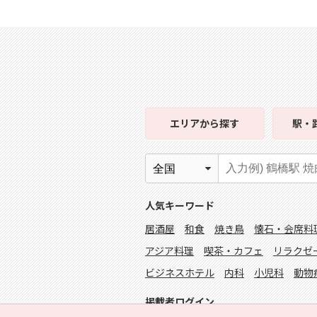
エリア
から探す
駅・
人気キーワード
居酒屋
和食
焼き鳥
懐石・会席料
アジア料理
喫茶・カフェ
リラクゼ
ビジネスホテル
内科
小児科
動物
掲載者ログイン