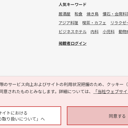
人気キーワード
居酒屋
和食
焼き鳥
懐石・会席料
アジア料理
喫茶・カフェ
リラクゼ
ビジネスホテル
内科
小児科
動物
掲載者ログイン
際のサービス向上およびサイトの利用状況把握のため、クッキー（C
同意されたものとみなします。詳細については、
「当社ウェブサイ
Copyright © HYOJITO.Co.,Ltd. All Rights Reserved.
サイトにおける
同意する
の取り扱いについて」へ