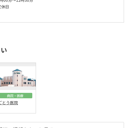
時00分～12時30分
定休日
さい
病院・医療
ごとう医院