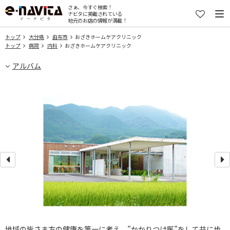
さぁ、今すぐ検索！
ナビタに掲載されている
地元のお店の情報が満載！
トップ
大分県
由布市
おざきホームケアクリニック
トップ
病院
内科
おざきホームケアクリニック
アルバム
地域の皆さま方の健康を第一に考え、”かかりつけ医”をして共に歩