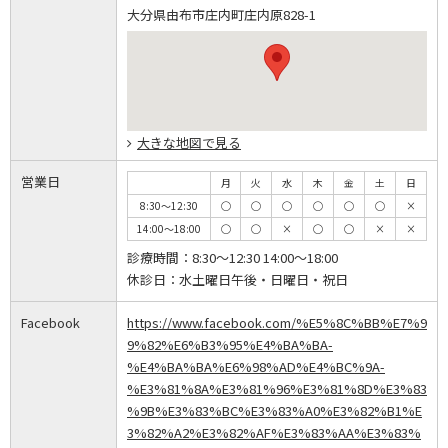
大分県由布市庄内町庄内原828-1
大きな地図で見る
営業日
月
火
水
木
金
土
日
8:30～12:30
◯
◯
◯
◯
◯
◯
×
14:00～18:00
◯
◯
×
◯
◯
×
×
診療時間：
8:30～12:30 14:00～18:00
休診日：
水土曜日午後・日曜日・祝日
Facebook
https://www.facebook.com/%E5%8C%BB%E7%9
9%82%E6%B3%95%E4%BA%BA-
%E4%BA%BA%E6%98%AD%E4%BC%9A-
%E3%81%8A%E3%81%96%E3%81%8D%E3%83
%9B%E3%83%BC%E3%83%A0%E3%82%B1%E
3%82%A2%E3%82%AF%E3%83%AA%E3%83%