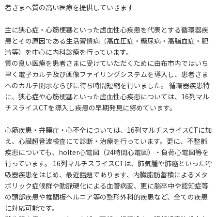
者さまへ質の高い医療を提供していきます
主に狭心症・心筋梗塞といった虚血性心疾患を代表とする循環器疾
患とその原因である生活習慣病（高血圧症・糖尿病・高脂血症・肥
満等）を中心に内科診療を行っています。
質の良い医療を患者さまに受けていただくために由布市内ではいち
早く電子カルテ及び画像ファイリングシステムを導入し、患者さま
へのカルテ開示ならびに待ち時間短縮を行いました。 循環器疾患特
に、狭心症や心筋梗塞といった虚血性心疾患については、16列マル
チスライスCTを導入し疾患の早期発見に努めています。
心筋疾患・弁膜症・心不全については、16列マルチスライスCTに加
え、心臓超音波検査にて診断・治療を行っています。更に、不整脈
疾患についても、holter心電図（24時間心電図）・負荷心電図等を
行っています。 16列マルチスライスCTは、肺気腫や肺癌といった呼
吸器疾患をはじめ、最近話題であります、内臓脂肪蓄積によるメタ
ボリック症候群や動脈硬化による血管病変、更に脳卒中や認知症等
の頭部疾患や椎間板ヘルニア等の整形外科的疾患など、全ての疾患
に対応可能です。