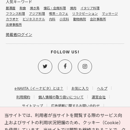
人気キーワード
居酒屋
和食
焼き鳥
懐石・会席料理
焼肉
イタリア料理
フランス料理
アジア料理
喫茶・カフェ
リラクゼーション
マッサージ
カラオケ
ビジネスホテル
内科
小児科
動物病院
会計事務所
法律事務所
掲載者ログイン
FOLLOW US!
e-NAVITA（イーナビタ）とは？
お気に入り
ヘルプ
利用規約
個人情報の取り扱いについて
運営会社
サイトマップ
広告掲載に関するお問い合わせ
サイトの内容に関するお問い合わせ
当サイトでは、利用者が当サイトを閲覧する際のサービス向
上およびサイトの利用状況把握のため、クッキー（Cookie）
を使用しています。当サイトでは閲覧を継続されることで、ク