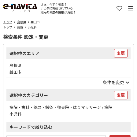
さぁ、今すぐ検索！
ナビタに掲載されている
地元のお店の情報が満載！
トップ
島根県
益田市
トップ
病院
小児科
検索条件 設定・変更
選択中のエリア
変更
島根県
益田市
条件を変更
選択中のカテゴリー
変更
病院・歯科・薬局・鍼灸・整骨院・はりマッサージ / 病院
小児科
キーワードで絞り込む