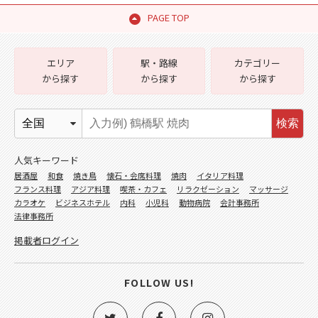
PAGE TOP
エリア
駅・路線
カテゴリー
から探す
から探す
から探す
検索
人気キーワード
居酒屋
和食
焼き鳥
懐石・会席料理
焼肉
イタリア料理
フランス料理
アジア料理
喫茶・カフェ
リラクゼーション
マッサージ
カラオケ
ビジネスホテル
内科
小児科
動物病院
会計事務所
法律事務所
掲載者ログイン
FOLLOW US!