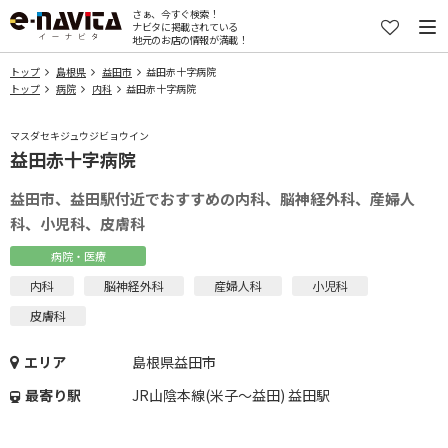
さぁ、今すぐ検索！
ナビタに掲載されている
地元のお店の情報が満載！
トップ
島根県
益田市
益田赤十字病院
トップ
病院
内科
益田赤十字病院
マスダセキジュウジビョウイン
益田赤十字病院
益田市、益田駅付近でおすすめの内科、脳神経外科、産婦人
科、小児科、皮膚科
病院・医療
内科
脳神経外科
産婦人科
小児科
皮膚科
エリア
島根県益田市
最寄り駅
JR山陰本線(米子～益田) 益田駅