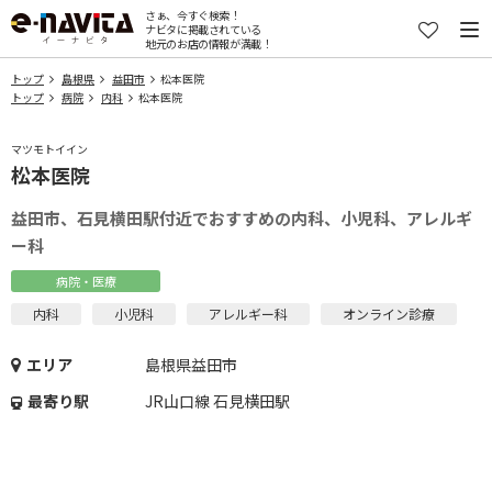
さぁ、今すぐ検索！
ナビタに掲載されている
地元のお店の情報が満載！
トップ
島根県
益田市
松本医院
トップ
病院
内科
松本医院
マツモトイイン
松本医院
益田市、石見横田駅付近でおすすめの内科、小児科、アレルギ
ー科
病院・医療
内科
小児科
アレルギー科
オンライン診療
エリア
島根県益田市
最寄り駅
JR山口線 石見横田駅