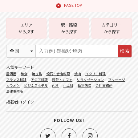
PAGE TOP
エリア
駅・路線
カテゴリー
から探す
から探す
から探す
検索
人気キーワード
居酒屋
和食
焼き鳥
懐石・会席料理
焼肉
イタリア料理
フランス料理
アジア料理
喫茶・カフェ
リラクゼーション
マッサージ
カラオケ
ビジネスホテル
内科
小児科
動物病院
会計事務所
法律事務所
掲載者ログイン
FOLLOW US!