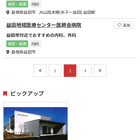
病院・医療
内科
島根県益田市 JR山陰本線(米子～益田) 益田駅
益田地域医療センター医師会病院
追加
益田市付近でおすすめの内科、外科
病院・医療
内科
島根県益田市
1
2
3
ピックアップ