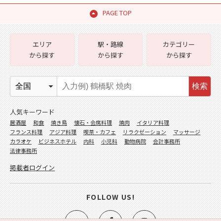
PAGE TOP
エリア
駅・路線
カテゴリー
から探す
から探す
から探す
検索
人気キーワード
居酒屋
和食
焼き鳥
懐石・会席料理
焼肉
イタリア料理
フランス料理
アジア料理
喫茶・カフェ
リラクゼーション
マッサージ
カラオケ
ビジネスホテル
内科
小児科
動物病院
会計事務所
法律事務所
掲載者ログイン
FOLLOW US!