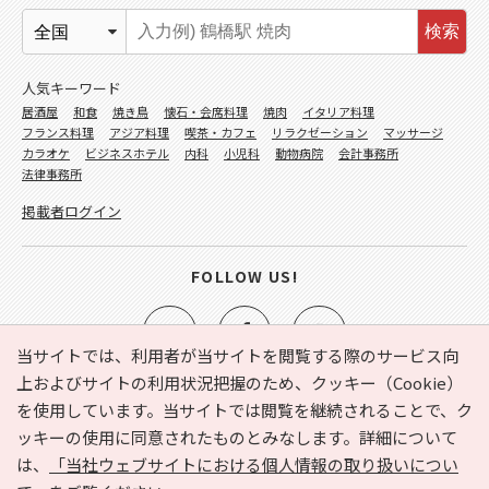
検索
人気キーワード
居酒屋
和食
焼き鳥
懐石・会席料理
焼肉
イタリア料理
フランス料理
アジア料理
喫茶・カフェ
リラクゼーション
マッサージ
カラオケ
ビジネスホテル
内科
小児科
動物病院
会計事務所
法律事務所
掲載者ログイン
FOLLOW US!
当サイトでは、利用者が当サイトを閲覧する際のサービス向
上およびサイトの利用状況把握のため、クッキー（Cookie）
を使用しています。当サイトでは閲覧を継続されることで、ク
e-NAVITA（イーナビタ）とは？
お気に入り
ヘルプ
ッキーの使用に同意されたものとみなします。詳細について
利用規約
個人情報の取り扱いについて
運営会社
は、
「当社ウェブサイトにおける個人情報の取り扱いについ
サイトマップ
広告掲載に関するお問い合わせ