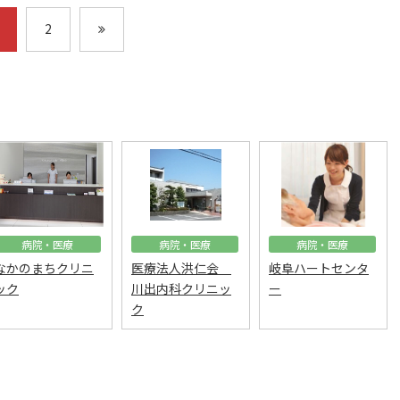
2
病院・医療
病院・医療
病院・医療
なかのまちクリニ
医療法人洪仁会
岐阜ハートセンタ
ック
川出内科クリニッ
ー
ク