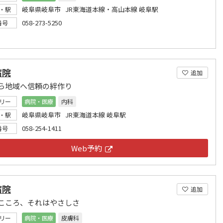
岐阜県岐阜市 JR東海道本線・高山本線 岐阜駅
・駅
058-273-5250
番号
病院
追加
ら地域へ信頼の絆作り
リー
病院・医療
内科
岐阜県岐阜市 JR東海道本線 岐阜駅
・駅
058-254-1411
番号
Web予約
病院
追加
こころ、それはやさしさ
リー
病院・医療
皮膚科