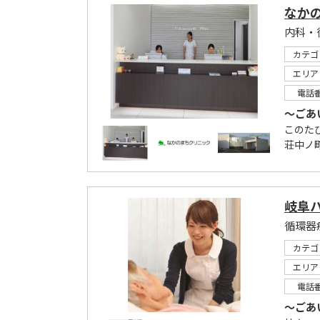
なか
内科・
カテゴ
エリア
電話
～ごあ
このた
荘中ノ
岐阜
循環器
カテゴ
エリア
電話
～ごあ