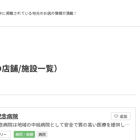
タに掲載されている
地元のお店の情報が満載！
の店舗/施設一覧）
記念病院
追加
村上記念病院は地域の中核病院として安全で質の高い医療を提供し社会に貢献します
リー
病院・医療
病院