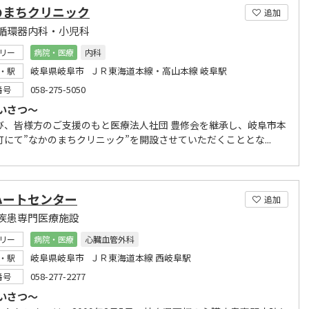
のまちクリニック
追加
循環器内科・小児科
リー
病院・医療
内科
岐阜県岐阜市 ＪＲ東海道本線・高山本線 岐阜駅
・駅
058-275-5050
番号
いさつ～
び、皆様方のご支援のもと医療法人社団 豊修会を継承し、岐阜市本
町にて”なかのまちクリニック”を開設させていただくこととな...
ハートセンター
追加
疾患専門医療施設
リー
病院・医療
心臓血管外科
岐阜県岐阜市 ＪＲ東海道本線 西岐阜駅
・駅
058-277-2277
番号
いさつ～