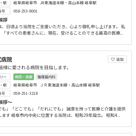
岐阜県岐阜市 JR東海道本線・高山本線 岐阜駅
・駅
058-253-8001
番号
挨拶
は、日頃より当院をご支援いただき、心より御礼申し上げます。 私
、「すべての患者さんに、現在、受けることのできる最高の医療...
堂病院
追加
皆様に愛される病院を目指します。
リー
病院・医療
循環器内科
岐阜県岐阜市 ＪＲ東海道本線・高山本線 岐阜駅
・駅
058-251-3218
番号
挨拶～
でも」「どこでも」「だれにでも」 誠意を持って医療と介護を提供
ます 岐阜市内中央に位置する当院は、昭和29年設立。 昭和4...