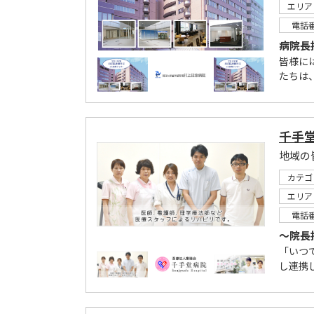
エリア
電話
病院長
皆様に
たちは
千手
地域の
カテゴ
エリア
電話
～院長
「いつ
し連携し