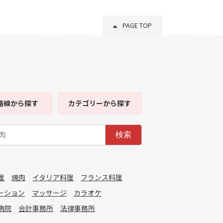
PAGE TOP
路線
から探す
カテゴリー
から探す
検索
理
焼肉
イタリア料理
フランス料理
ーション
マッサージ
カラオケ
病院
会計事務所
法律事務所