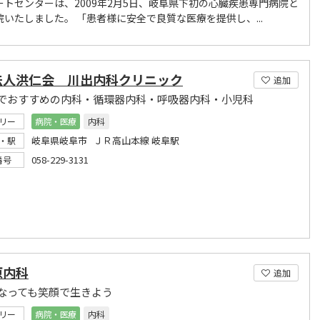
ートセンターは、2009年2月5日、岐阜県下初の心臓疾患専門病院と
院いたしました。 「患者様に安全で良質な医療を提供し、...
法人洪仁会 川出内科クリニック
追加
でおすすめの内科・循環器内科・呼吸器内科・小児科
リー
病院・医療
内科
岐阜県岐阜市 ＪＲ高山本線 岐阜駅
・駅
058-229-3131
番号
原内科
追加
なっても笑顔で生きよう
リー
病院・医療
内科