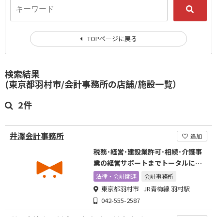
TOPページに戻る
検索結果
(東京都羽村市/会計事務所の店舗/施設一覧）
2件
井澤会計事務所
追加
税務･経営･建設業許可･相続･介護事
業の経営サポートまでトータルに承
ります｡
法律・会計関連
会計事務所
東京都羽村市 JR青梅線 羽村駅
042-555-2587