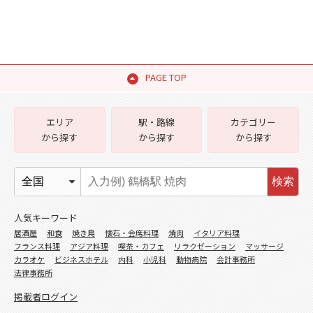
PAGE TOP
エリア
駅・路線
カテゴリー
から探す
から探す
から探す
検索
人気キーワード
居酒屋
和食
焼き鳥
懐石・会席料理
焼肉
イタリア料理
フランス料理
アジア料理
喫茶・カフェ
リラクゼーション
マッサージ
カラオケ
ビジネスホテル
内科
小児科
動物病院
会計事務所
法律事務所
掲載者ログイン