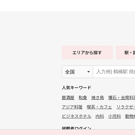
エリア
から探す
駅・
人気キーワード
居酒屋
和食
焼き鳥
懐石・会席料
アジア料理
喫茶・カフェ
リラクゼ
ビジネスホテル
内科
小児科
動物
掲載者ログイン