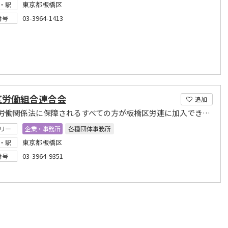
東京都板橋区
・駅
03-3964-1413
番号
区労働組合連合会
追加
憲法や労働関係法に保障されるすべての方が板橋区労連に加入できる組織です
リー
企業・事務所
各種団体事務所
東京都板橋区
・駅
03-3964-9351
番号