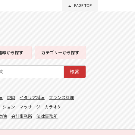
PAGE TOP
路線
から探す
カテゴリー
から探す
検索
理
焼肉
イタリア料理
フランス料理
ーション
マッサージ
カラオケ
病院
会計事務所
法律事務所