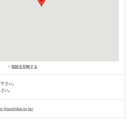
地図を印刷する
せ下さい。
下さい。
i-houjinkai.or.jp/