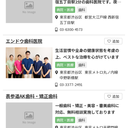
宿五丁目駅2分の歯科医院です。夜20
時まで夜間診療。
病院・医療
歯科
東京都渋谷区 都営大江戸線 西新宿
五丁目駅
03-6300-4573
エンドウ歯科医院
追加
生活習慣や全身の健康状態を考慮の
上、ベストな治療を心がけています
病院・医療
歯科
東京都渋谷区 東京メトロ丸ノ内線
中野新橋駅
03-3377-2491
表参道AK歯科・矯正歯科
追加
一般歯科・矯正・美容・審美歯科に
対応、無料相談実施しております
病院・医療
歯科
東京都渋谷区 東京メトロ半蔵門線