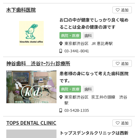
木下歯科医院
追加
お口の中が健康でしっかり良く噛め
ることは全身の健康の源です
病院・医療
歯科
東京都渋谷区 JR 恵比寿駅
03-3441-8041
神谷歯科 渋谷ﾏｰｸｼﾃｨ診療所
追加
患者様の身になって考えた歯科医院
です。
病院・医療
歯科
東京都渋谷区 京王井の頭線 渋谷
駅
03-5428-1335
TOPS DENTAL CLINIC
追加
トップスデンタルクリニックは西新