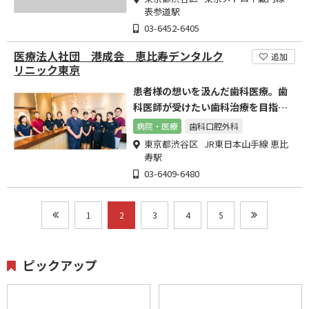
表参道駅
03-6452-6405
医療法人社団 港成会 恵比寿デンタルク
追加
リニック東京
患者様の想いを汲んだ歯科医療。歯
科医師が受けたい歯科治療を目指し
ます
病院・医療
歯科口腔外科
東京都渋谷区 JR東日本山手線 恵比
寿駅
03-6409-6480
1
2
3
4
5
ピックアップ