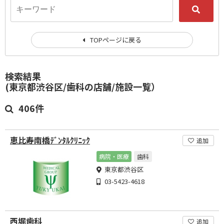
TOPページに戻る
検索結果
(東京都渋谷区/歯科の店舗/施設一覧）
406件
恵比寿南橋ﾃﾞﾝﾀﾙｸﾘﾆｯｸ
追加
病院・医療
歯科
東京都渋谷区
03-5423-4618
西堀歯科
追加