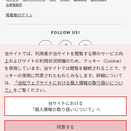
法律事務所
掲載者ログイン
FOLLOW US!
当サイトでは、利用者が当サイトを閲覧する際のサービス向
上およびサイトの利用状況把握のため、クッキー（Cookie）
を使用しています。当サイトでは閲覧を継続されることで、ク
e-NAVITA（イーナビタ）とは？
お気に入り
ヘルプ
ッキーの使用に同意されたものとみなします。詳細について
利用規約
個人情報の取り扱いについて
運営会社
は、
「当社ウェブサイトにおける個人情報の取り扱いについ
サイトマップ
広告掲載に関するお問い合わせ
て」
をご覧ください。
サイトの内容に関するお問い合わせ
当サイトにおける
「個人情報の取り扱いについて」へ
同意する