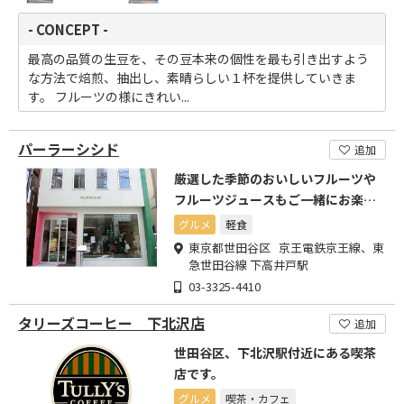
- CONCEPT -
最高の品質の生豆を、その豆本来の個性を最も引き出すよう
な方法で焙煎、抽出し、素晴らしい１杯を提供していきま
す。 フルーツの様にきれい...
パーラーシシド
追加
厳選した季節のおいしいフルーツや
フルーツジュースもご一緒にお楽し
みください
グルメ
軽食
東京都世田谷区 京王電鉄京王線、東
急世田谷線 下高井戸駅
03-3325-4410
タリーズコーヒー 下北沢店
追加
世田谷区、下北沢駅付近にある喫茶
店です。
グルメ
喫茶・カフェ