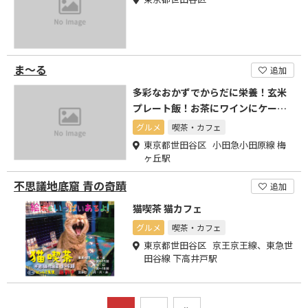
ま～る
追加
多彩なおかずでからだに栄養！玄米
プレート飯！お茶にワインにケーキ
にピッツア！
グルメ
喫茶・カフェ
東京都世田谷区 小田急小田原線 梅
ヶ丘駅
不思議地底窟 青の奇蹟
追加
猫喫茶 猫カフェ
グルメ
喫茶・カフェ
東京都世田谷区 京王京王線、東急世
田谷線 下高井戸駅