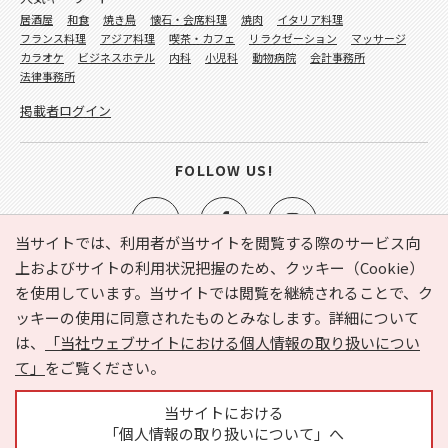
居酒屋
和食
焼き鳥
懐石・会席料理
焼肉
イタリア料理
フランス料理
アジア料理
喫茶・カフェ
リラクゼーション
マッサージ
カラオケ
ビジネスホテル
内科
小児科
動物病院
会計事務所
法律事務所
掲載者ログイン
FOLLOW US!
当サイトでは、利用者が当サイトを閲覧する際のサービス向
上およびサイトの利用状況把握のため、クッキー（Cookie）
を使用しています。当サイトでは閲覧を継続されることで、ク
e-NAVITA（イーナビタ）とは？
お気に入り
ヘルプ
ッキーの使用に同意されたものとみなします。詳細について
利用規約
個人情報の取り扱いについて
運営会社
は、
「当社ウェブサイトにおける個人情報の取り扱いについ
サイトマップ
広告掲載に関するお問い合わせ
て」
をご覧ください。
サイトの内容に関するお問い合わせ
当サイトにおける
「個人情報の取り扱いについて」へ