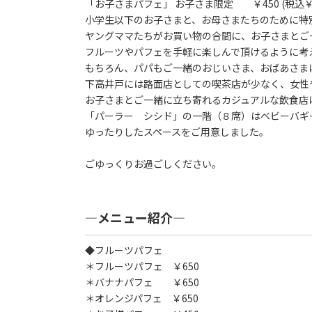
「お子さまパフェ」 お子さま限定 ￥450 (税込￥4
小学生以下のお子さまと、お母さまたちのために特
ヤングママたちがお買い物の合間に、お子さまとご
フルーツやパフェを手軽に楽しんで頂けるように考
もちろん、パパもご一緒のおじいさま、おばあさま
下高井戸には路面店としての喫茶店が少なく、女性
お子さまとご一緒に立ち寄れるカジュアルな飲食店
「パーラー シシド」の一階（８席）はベビーバギ
ゆったりしたスペースをご用意しました。
ごゆっくりお過ごしください。
―メニュー紹介―
◆フルーツパフェ
＊フルーツパフェ ￥650
＊バナナパフェ ￥650
＊オレンジパフェ ￥650