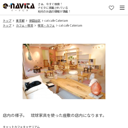
さぁ、今すぐ検索！
ナビタに掲載されている
地元のお店の情報が満載！
トップ
東京都
世田谷区
cat cafe Cateriam
トップ
カフェ・喫茶
喫茶・カフェ
cat cafe Cateriam
店内の様子。 琉球家具を使った座敷の店内になります。
キャットカフェキャテリアム