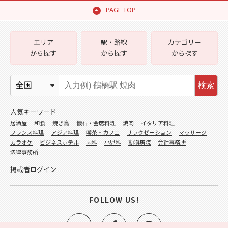
PAGE TOP
エリア
駅・路線
カテゴリー
から探す
から探す
から探す
検索
人気キーワード
居酒屋
和食
焼き鳥
懐石・会席料理
焼肉
イタリア料理
フランス料理
アジア料理
喫茶・カフェ
リラクゼーション
マッサージ
カラオケ
ビジネスホテル
内科
小児科
動物病院
会計事務所
法律事務所
掲載者ログイン
FOLLOW US!