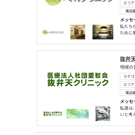
エリア
電話
メッセ
私たち
ために
抜弁
地域の
カテゴ
エリア
電話
メッセ
私達は
いと考