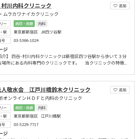
・村川内科クリニック
追加
・ムラカワナイカクリニック
リー
病院・医療
内科
東京都新宿区 JR四ツ谷駅
・駅
03-5366-1024
番号
ージ
紹介】 四谷･村川内科クリニックは新宿区四ツ谷駅から歩いて３分
な場所にある内科専門のクリニックです。 当クリニックの特徴...
法人敬水会 江戸川橋鈴木クリニック
追加
析オンラインＨＤＦと内科のクリニック
リー
病院・医療
内科
東京都新宿区 江戸川橋駅
・駅
03-5229-7717
番号
ージ