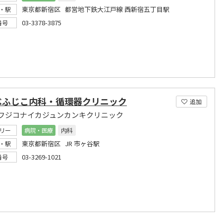
東京都新宿区 都営地下鉄大江戸線 西新宿五丁目駅
・駅
03-3378-3875
番号
べふじこ内科・循環器クリニック
追加
フジコナイカジュンカンキクリニック
リー
病院・医療
内科
東京都新宿区 JR 市ヶ谷駅
・駅
03-3269-1021
番号