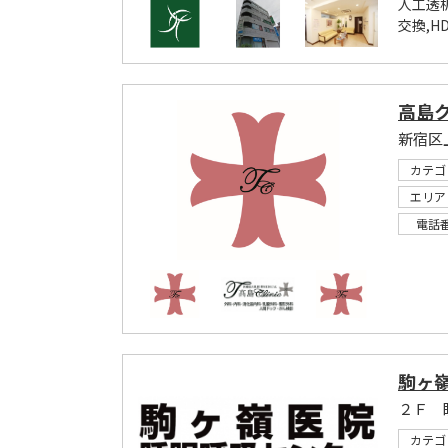
人工透
交換,H
高島
カテゴ
エリア
電話
駒ヶ
２Ｆ 
カテゴ