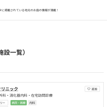
タに掲載されている
地元のお店の情報が満載！
/施設一覧）
クリニック
追加
外科・消化器内科・在宅訪問診療
リー
病院・医療
内科