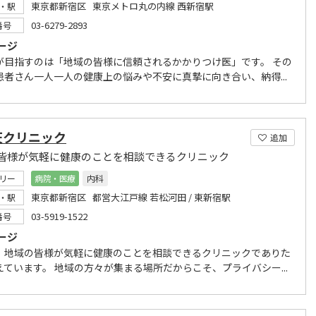
東京都新宿区 東京メトロ丸の内線 西新宿駅
・駅
03-6279-2893
番号
ージ
が目指すのは「地域の皆様に信頼されるかかりつけ医」です。 その
患者さん一人一人の健康上の悩みや不安に真摯に向き合い、納得...
天クリニック
追加
皆様が気軽に健康のことを相談できるクリニック
リー
病院・医療
内科
東京都新宿区 都営大江戸線 若松河田 / 東新宿駅
・駅
03-5919-1522
番号
ージ
、地域の皆様が気軽に健康のことを相談できるクリニックでありた
えています。 地域の方々が集まる場所だからこそ、プライバシー...