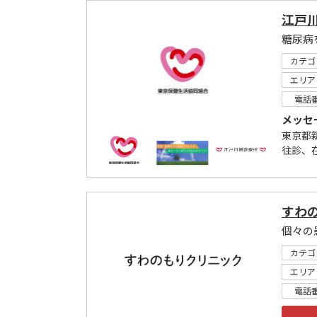
江戸
糖尿病
カテゴ
エリア
電話
メッセ
東京都
往診、
すわ
個々の
カテゴ
エリア
電話