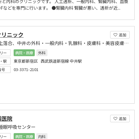
析と内科のクリニックです。 人工透析、一般内科、腎臓内科、血漿
DFなどを専門に行います。 ●腎臓内科 腎臓が悪い、透析が近...
クリニック
追加
新宿区上落合、中井の外科・一般内科・乳腺科・皮膚科・美容皮膚科・整形外科。
リー
病院・医療
外科
東京都新宿区 西武鉄道新宿線 中井駅
・駅
03-3371-2101
番号
嶺医院
追加
睡眠呼吸センター
リー
病院・医療
内科