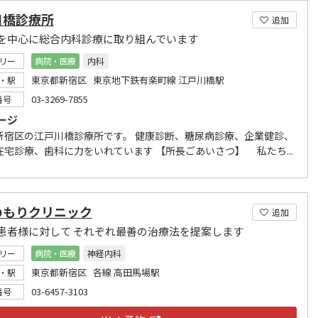
川橋診療所
追加
を中心に総合内科診療に取り組んでいます
リー
病院・医療
内科
東京都新宿区 東京地下鉄有楽町線 江戸川橋駅
・駅
03-3269-7855
番号
ージ
新宿区の江戸川橋診療所です。 健康診断、糖尿病診療、企業健診、
在宅診療、歯科に力をいれています 【所長ごあいさつ】 私たち...
のもりクリニック
追加
患者様に対して それぞれ最善の治療法を提案します
リー
病院・医療
神経内科
東京都新宿区 各線 高田馬場駅
・駅
03-6457-3103
番号