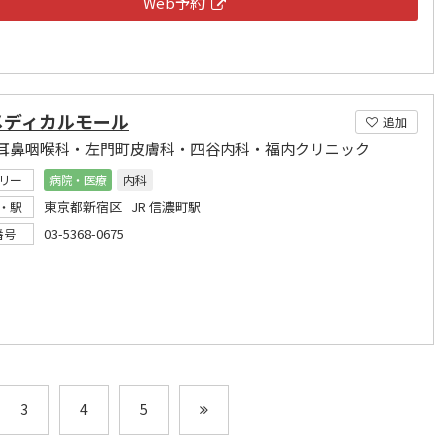
Web予約
メディカルモール
追加
耳鼻咽喉科・左門町皮膚科・四谷内科・福内クリニック
リー
病院・医療
内科
東京都新宿区 JR 信濃町駅
・駅
03-5368-0675
番号
3
4
5