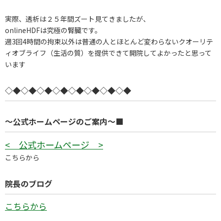
実際、透析は２５年間ズート見てきましたが、
onlineHDFは究極の腎臓です。
週3回4時間の拘束以外は普通の人とほとんど変わらないクオーリテ
ィオブライフ（生活の質）を提供できて開院してよかったと思って
います
◇◆◇◆◇◆◇◆◇◆◇◆◇◆◇◆
～公式ホームページのご案内～■
< 公式ホームページ >
こちらから
院長のブログ
こちらから