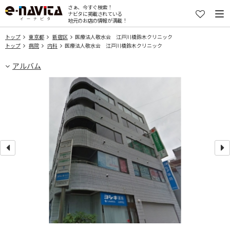
さぁ、今すぐ検索！
ナビタに掲載されている
地元のお店の情報が満載！
トップ
東京都
新宿区
医療法人敬水会 江戸川橋鈴木クリニック
トップ
病院
内科
医療法人敬水会 江戸川橋鈴木クリニック
アルバム