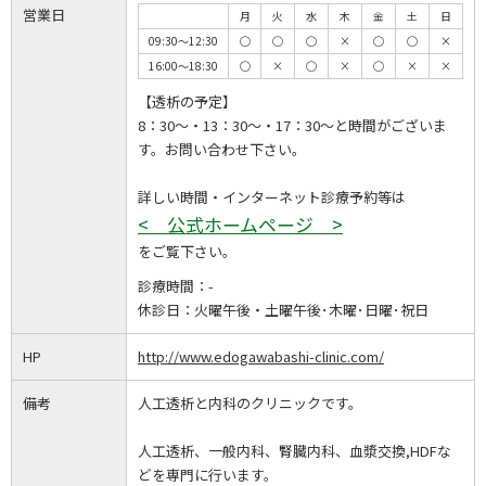
営業日
月
火
水
木
金
土
日
09:30～12:30
◯
◯
◯
×
◯
◯
×
16:00～18:30
◯
×
◯
×
◯
×
×
【透析の予定】
8：30～・13：30～・17：30～と時間がございま
す。お問い合わせ下さい。
詳しい時間・インターネット診療予約等は
< 公式ホームページ >
をご覧下さい。
診療時間：
-
休診日：
火曜午後・土曜午後･木曜･日曜･祝日
HP
http://www.edogawabashi-clinic.com/
備考
人工透析と内科のクリニックです。
人工透析、一般内科、腎臓内科、血漿交換,HDFな
どを専門に行います。