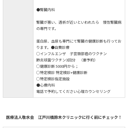
●腎臓内科
腎臓が悪い、透析が近いといわれたら 慢性腎臓病
の専門です。
蛋白尿、血尿も専門にて腎臓の健康診断も行ってお
ります。●自費診療
○インフルエンザ 子宮頚部癌のワクチン
肺炎球菌ワクチン3回分 （要予約）
○健康診断 5000円から；
○特定検診 特定検診+健康診断
○特定検診指定施設
●心療内科
電話で予約してください心理カウンセリング
医療法人敬水会 江戸川橋鈴木クリニックに行く前にチェック！