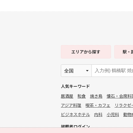
エリア
から探す
駅・
人気キーワード
居酒屋
和食
焼き鳥
懐石・会席料
アジア料理
喫茶・カフェ
リラクゼ
ビジネスホテル
内科
小児科
動物
掲載者ログイン