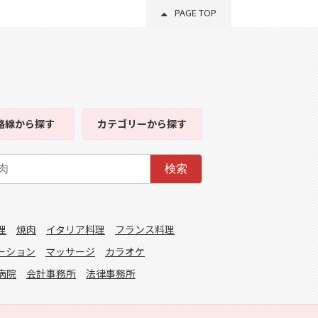
PAGE TOP
路線
から探す
カテゴリー
から探す
検索
理
焼肉
イタリア料理
フランス料理
ーション
マッサージ
カラオケ
病院
会計事務所
法律事務所