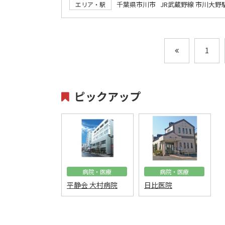
千葉県市川市 JR武蔵野線 市川大野
エリア・駅
1
ピックアップ
病院・医療
病院・医療
平静会 大村病院
日比医院