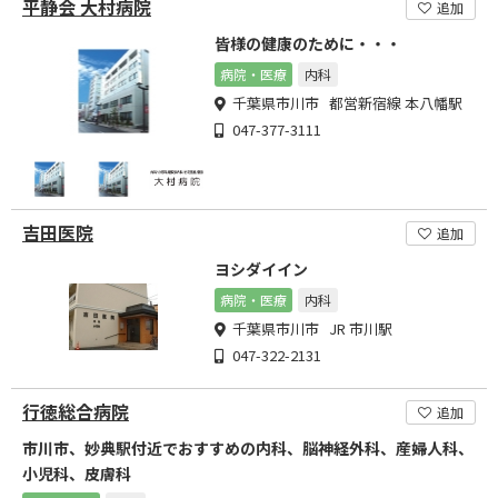
平静会 大村病院
追加
皆様の健康のために・・・
病院・医療
内科
千葉県市川市 都営新宿線 本八幡駅
047-377-3111
吉田医院
追加
ヨシダイイン
病院・医療
内科
千葉県市川市 JR 市川駅
047-322-2131
行徳総合病院
追加
市川市、妙典駅付近でおすすめの内科、脳神経外科、産婦人科、
小児科、皮膚科