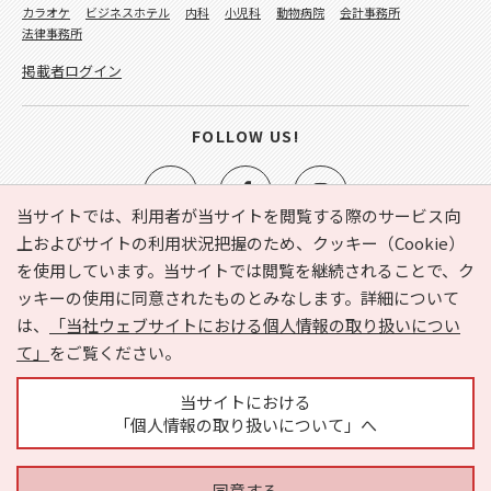
カラオケ
ビジネスホテル
内科
小児科
動物病院
会計事務所
法律事務所
掲載者ログイン
FOLLOW US!
当サイトでは、利用者が当サイトを閲覧する際のサービス向
上およびサイトの利用状況把握のため、クッキー（Cookie）
を使用しています。当サイトでは閲覧を継続されることで、ク
e-NAVITA（イーナビタ）とは？
お気に入り
ヘルプ
ッキーの使用に同意されたものとみなします。詳細について
利用規約
個人情報の取り扱いについて
運営会社
は、
「当社ウェブサイトにおける個人情報の取り扱いについ
サイトマップ
広告掲載に関するお問い合わせ
て」
をご覧ください。
サイトの内容に関するお問い合わせ
当サイトにおける
「個人情報の取り扱いについて」へ
同意する