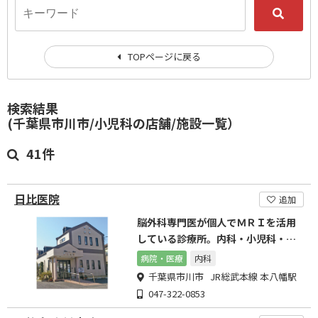
TOPページに戻る
検索結果
(千葉県市川市/小児科の店舗/施設一覧）
41件
日比医院
追加
脳外科専門医が個人でＭＲＩを活用
している診療所。内科・小児科・神
経内科・脳神経外科
病院・医療
内科
千葉県市川市 JR総武本線 本八幡駅
047-322-0853