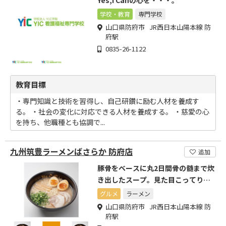
Yes,I Canの心を・・・。
学校・教育
専門学校
山口県防府市 JR西日本山陽本線 防
府駅
0835-26-1122
教育目標
・専門知識と技術を習得し、自己研鑽に励む人材を養成す
る。 ・社会の変化に対応できる人材を養成する。 ・慈愛の心
を持ち、他職種とも協調で...
九州筑豊ラーメンばさらか 防府店
追加
豚骨をベースに丸2日間骨の髄まで炊
き出したスープ。見た目こってり食
べてあっさりまろやかです。
グルメ
ラーメン
山口県防府市 JR西日本山陽本線 防
府駅