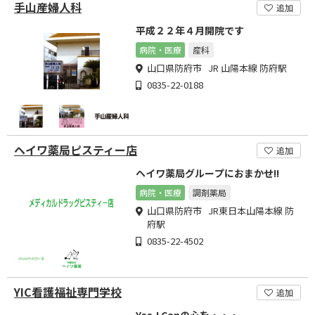
手山産婦人科
追加
平成２２年４月開院です
病院・医療
産科
山口県防府市 JR 山陽本線 防府駅
0835-22-0188
ヘイワ薬局ピスティー店
追加
ヘイワ薬局グループにおまかせ!!
病院・医療
調剤薬局
山口県防府市 JR東日本山陽本線 防
府駅
0835-22-4502
YIC看護福祉専門学校
追加