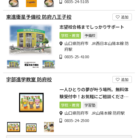
0835-24-5105
東進衛星予備校 防府八王子校
追加
志望校合格までしっかりサポート
学校・教育
予備校
山口県防府市 JR西日本山陽本線 防
府駅
0835-25-4100
宇部進学教室 防府校
追加
一人ひとりの夢が叶う場所。無料体
験受付中！お気軽にご相談くださ
い！
学校・教育
学習塾
山口県防府市 JR山陽本線 防府駅
0835-24-2500