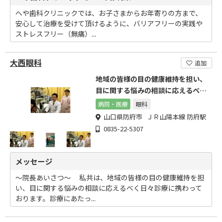
へや歯科クリニックでは、お子さまからお年寄りの方まで、
安心して治療を受けて頂けるように、バリアフリーの実践や
ストレスフリー（無痛）...
大西眼科
追加
地域の皆様の目の健康維持を担い、
目に関する悩みの相談に応えるべく
日々診療に携わっております
病院・医療
眼科
山口県防府市 ＪＲ山陽本線 防府駅
0835-22-5307
メッセージ
～院長あいさつ～ 私共は、地域の皆様の目の健康維持を担
い、目に関する悩みの相談に応えるべく日々診療に携わって
おります。診療にあたっ...