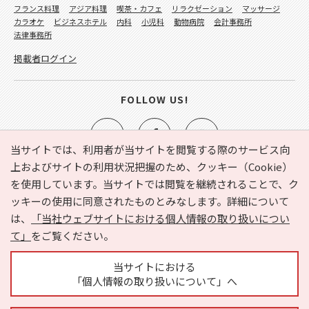
フランス料理
アジア料理
喫茶・カフェ
リラクゼーション
マッサージ
カラオケ
ビジネスホテル
内科
小児科
動物病院
会計事務所
法律事務所
掲載者ログイン
FOLLOW US!
当サイトでは、利用者が当サイトを閲覧する際のサービス向
上およびサイトの利用状況把握のため、クッキー（Cookie）
を使用しています。当サイトでは閲覧を継続されることで、ク
e-NAVITA（イーナビタ）とは？
お気に入り
ヘルプ
ッキーの使用に同意されたものとみなします。詳細について
利用規約
個人情報の取り扱いについて
運営会社
は、
「当社ウェブサイトにおける個人情報の取り扱いについ
サイトマップ
広告掲載に関するお問い合わせ
て」
をご覧ください。
サイトの内容に関するお問い合わせ
当サイトにおける
「個人情報の取り扱いについて」へ