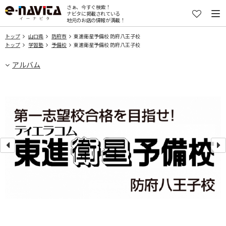
さぁ、今すぐ検索！
ナビタに掲載されている
地元のお店の情報が満載！
トップ
山口県
防府市
東進衛星予備校 防府八王子校
トップ
学習塾
予備校
東進衛星予備校 防府八王子校
アルバム