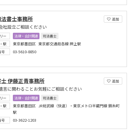
司法書士事務所
追加
会社設立ご相談ください
リー
法律・会計関連
司法書士
東京都墨田区 東京都交通局各線 押上駅
・駅
03-5610-8850
番号
書士 伊藤正青事務所
追加
遺言に関わることお気軽にご相談ください
リー
法律・会計関連
司法書士
東京都墨田区 JR総武線（快速）・東京メトロ半蔵門線 錦糸町
・駅
駅
03-3622-1203
番号