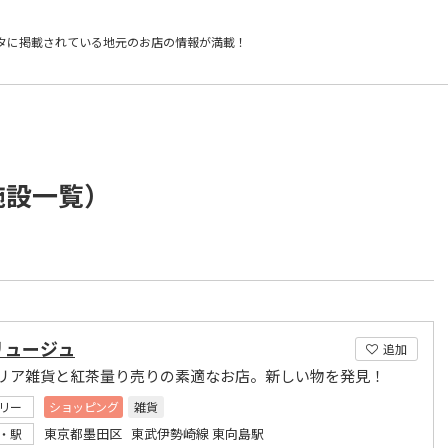
タに掲載されている
地元のお店の情報が満載！
施設一覧）
リュージュ
追加
リア雑貨と紅茶量り売りの素適なお店。新しい物を発見！
リー
ショッピング
雑貨
東京都墨田区 東武伊勢崎線 東向島駅
・駅