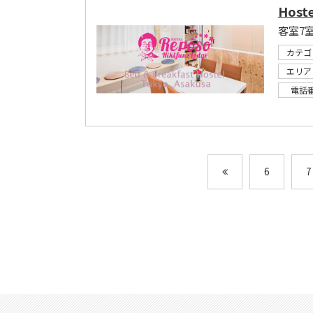
Hoste
客室7
カテゴ
エリア
電話
6
7