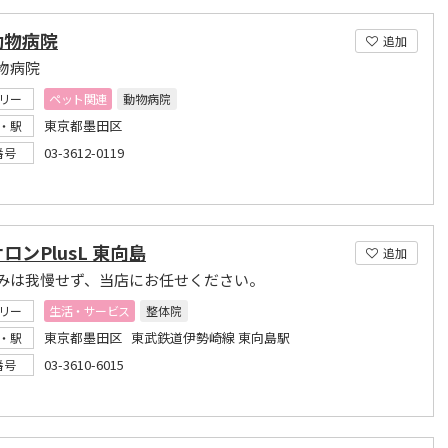
動物病院
追加
物病院
リー
ペット関連
動物病院
東京都墨田区
・駅
03-3612-0119
番号
ロンPlusL 東向島
追加
みは我慢せず、当店にお任せください。
リー
生活・サービス
整体院
東京都墨田区 東武鉄道伊勢崎線 東向島駅
・駅
03-3610-6015
番号