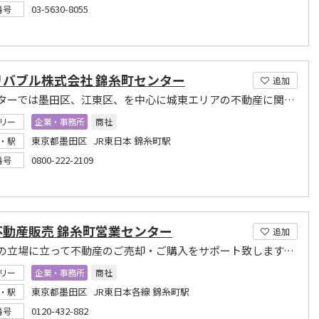
03-5630-8055
番号
リバブル株式会社 錦糸町センター
追加
当センターでは墨田区、江東区、を中心に城東エリアの不動産に関するご相談を承っております。
リー
企業・事務所
商社
東京都墨田区 JR東日本 錦糸町駅
・駅
0800-222-2109
番号
不動産販売 錦糸町営業センター
追加
お客様の立場に立って不動産のご売却・ご購入をサポート致します。どうぞお気軽にご相談下さい。
リー
企業・事務所
商社
東京都墨田区 JR東日本各線 錦糸町駅
・駅
0120-432-882
番号