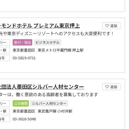
チモンドホテル プレミアム東京押上
追加
光や東京ディズニーリゾートへのアクセスも大変便利です！
リー
旅行・宿泊
ビジネスホテル
東京都墨田区 東京メトロ半蔵門線 押上駅
・駅
03-5819-0731
番号
社団法人墨田区シルバー人材センター
追加
ターは、働く意欲のある高齢者を募集しております
リー
公共機関
シルバー人材センター
東京都墨田区 東武亀戸線 小村井駅
・駅
03-3616-5048
番号