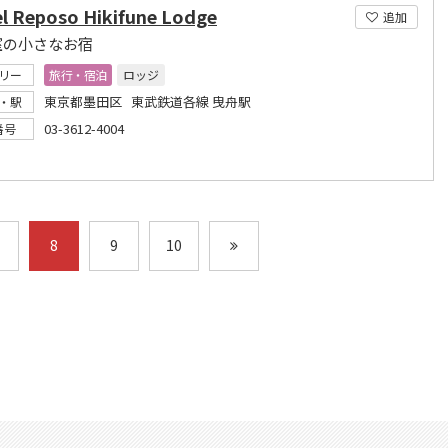
l Reposo Hikifune Lodge
追加
室の小さなお宿
リー
旅行・宿泊
ロッジ
東京都墨田区 東武鉄道各線 曳舟駅
・駅
03-3612-4004
番号
8
9
10