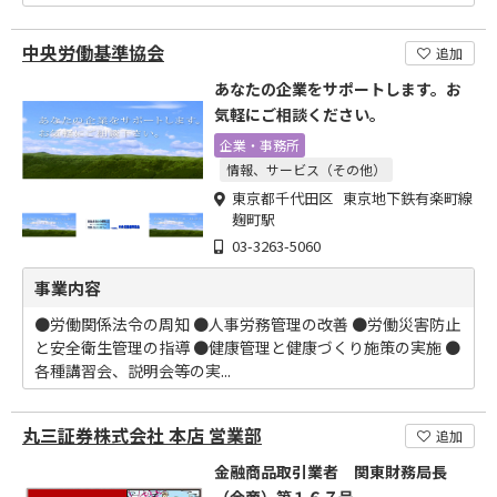
中央労働基準協会
追加
あなたの企業をサポートします。お
気軽にご相談ください。
企業・事務所
情報、サービス（その他）
東京都千代田区 東京地下鉄有楽町線
麹町駅
03-3263-5060
事業内容
●労働関係法令の周知 ●人事労務管理の改善 ●労働災害防止
と安全衛生管理の指導 ●健康管理と健康づくり施策の実施 ●
各種講習会、説明会等の実...
丸三証券株式会社 本店 営業部
追加
金融商品取引業者 関東財務局長