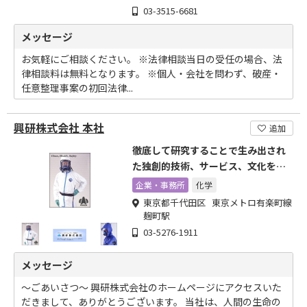
03-3515-6681
メッセージ
お気軽にご相談ください。 ※法律相談当日の受任の場合、法
律相談料は無料となります。 ※個人・会社を問わず、破産・
任意整理事案の初回法律...
興研株式会社 本社
追加
徹底して研究することで生み出され
た独創的技術、サービス、文化を提
供し、社会に貢献します。
企業・事務所
化学
東京都千代田区 東京メトロ有楽町線
麹町駅
03-5276-1911
メッセージ
～ごあいさつ～ 興研株式会社のホームページにアクセスいた
だきまして、ありがとうございます。 当社は、人間の生命の