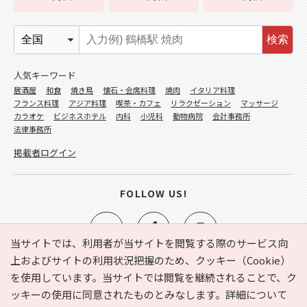
検索
人気キーワード
居酒屋
和食
焼き鳥
懐石・会席料理
焼肉
イタリア料理
フランス料理
アジア料理
喫茶・カフェ
リラクゼーション
マッサージ
カラオケ
ビジネスホテル
内科
小児科
動物病院
会計事務所
法律事務所
掲載者ログイン
FOLLOW US!
当サイトでは、利用者が当サイトを閲覧する際のサービス向
上およびサイトの利用状況把握のため、クッキー（Cookie）
を使用しています。当サイトでは閲覧を継続されることで、ク
e-NAVITA（イーナビタ）とは？
お気に入り
ヘルプ
ッキーの使用に同意されたものとみなします。詳細について
利用規約
個人情報の取り扱いについて
運営会社