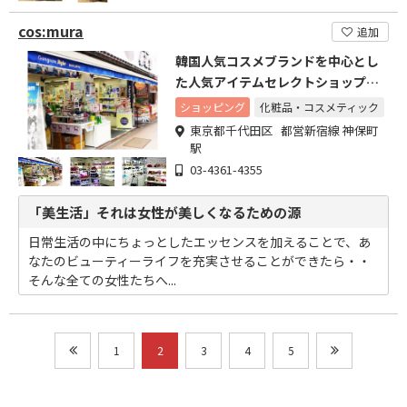
cos:mura
追加
韓国人気コスメブランドを中心とし
た人気アイテムセレクトショップで
す。
ショッピング
化粧品・コスメティック
東京都千代田区 都営新宿線 神保町
駅
03-4361-4355
「美生活」それは女性が美しくなるための源
日常生活の中にちょっとしたエッセンスを加えることで、あ
なたのビューティーライフを充実させることができたら・・
そんな全ての女性たちへ...
1
2
3
4
5