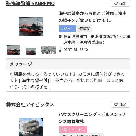
熱海遊覧船 SANREMO
追加
海中展望室からお魚とご対面！海中
の様子をご覧いただけます。
レジャー
遊覧船
静岡県熱海市 JR東海道新幹線・東海
道本線・伊東線 熱海駅
0557-81-8840
メッセージ
≪潮風を感じる！海っていいね！≫ カモメに餌付けができる
よ♪ [[海中展望室付]] 船内から、お魚とご対面！ガラス窓
から、海中の様子を...
株式会社アイビックス
追加
ハウスクリーニング・ビルメンテナ
ンス請負業務
生活・サービス