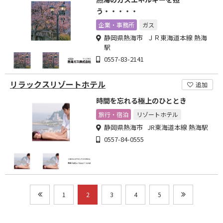
う・・・・・
企業・事務所
ガス
静岡県熱海市 ＪＲ東海道本線 熱海
駅
0557-83-2141
リラックスリゾートホテル
追加
時間を忘れる極上のひととき
旅行・宿泊
リゾートホテル
静岡県熱海市 JR東海道本線 熱海駅
0557-84-0555
1
2
3
4
5