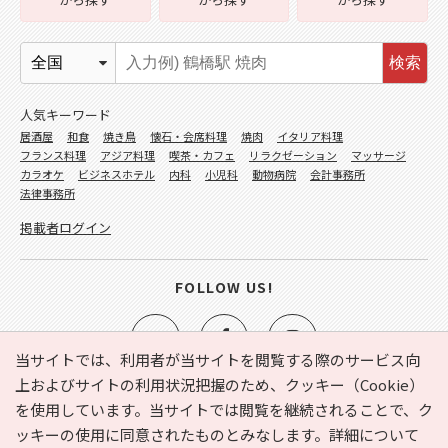
検索
人気キーワード
居酒屋
和食
焼き鳥
懐石・会席料理
焼肉
イタリア料理
フランス料理
アジア料理
喫茶・カフェ
リラクゼーション
マッサージ
カラオケ
ビジネスホテル
内科
小児科
動物病院
会計事務所
法律事務所
掲載者ログイン
FOLLOW US!
当サイトでは、利用者が当サイトを閲覧する際のサービス向
上およびサイトの利用状況把握のため、クッキー（Cookie）
を使用しています。当サイトでは閲覧を継続されることで、ク
e-NAVITA（イーナビタ）とは？
お気に入り
ヘルプ
ッキーの使用に同意されたものとみなします。詳細について
利用規約
個人情報の取り扱いについて
運営会社