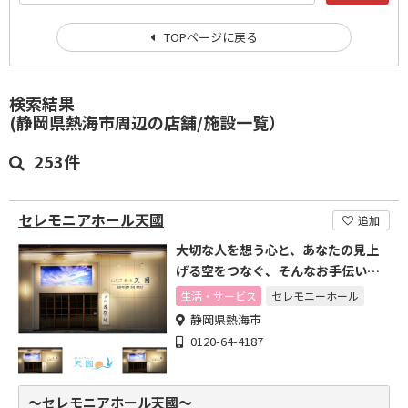
TOPページに戻る
検索結果
(静岡県熱海市周辺の店舗/施設一覧）
253件
セレモニアホール天國
追加
大切な人を想う心と、あなたの見上
げる空をつなぐ、そんなお手伝いを
します
生活・サービス
セレモニーホール
静岡県熱海市
0120-64-4187
～セレモニアホール天國～