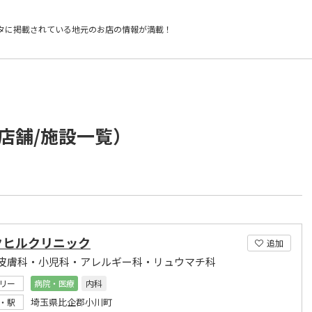
タに掲載されている
地元のお店の情報が満載！
店舗/施設一覧）
クヒルクリニック
追加
皮膚科・小児科・アレルギー科・リュウマチ科
リー
病院・医療
内科
埼玉県比企郡小川町
・駅