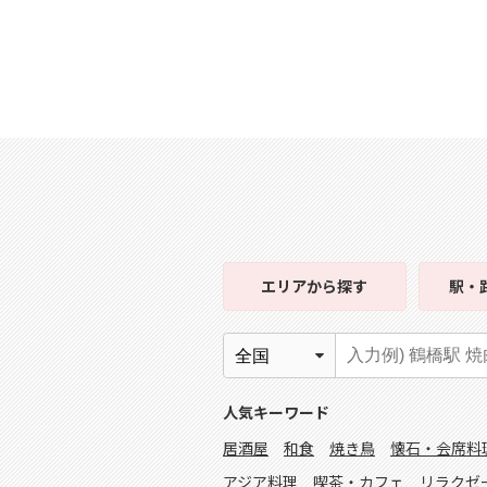
エリア
から探す
駅・
人気キーワード
居酒屋
和食
焼き鳥
懐石・会席料
アジア料理
喫茶・カフェ
リラクゼ