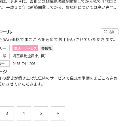
院は、明治時代、曽祖父の野崎慶次郎が開業してから私で４代目と
す。 平成１０年に新築開業してから、胃腸科については高い専門...
ホール
追加
も安心価格でまごころを込めてお手伝いさせていただきます。
リー
生活・サービス
葬儀社
埼玉県比企郡小川町
・駅
0493-74-1206
番号
ージ
0年の歴史が築き上げた伝統のサービスで儀式の準備をまごころ込め
伝いさせていただきます。
3
4
5