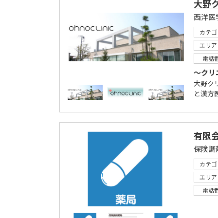
大野
カテゴ
エリア
電話
～クリ
大野ク
と漢方
有限
保険調
カテゴ
エリア
電話