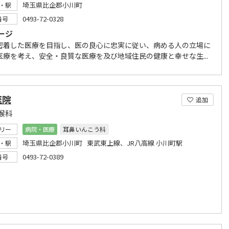
埼玉県比企郡小川町
・駅
0493-72-0328
番号
ージ
密着した医療を目指し、医の良心に忠実に従い、病める人の立場に
医療を考え、安全・良質な医療を及び地域住民の健康と幸せな生...
医院
追加
喉科
リー
病院・医療
耳鼻いんこう科
埼玉県比企郡小川町 東武東上線、JR八高線 小川町駅
・駅
0493-72-0389
番号