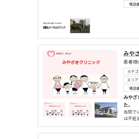
電話
みや
カテゴ
エリア
電話
みやざ
た。
当院で
は不妊