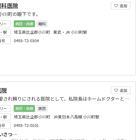
眼科医院
追加
小川町の眼下です。
リー
病院・医療
眼科
埼玉県比企郡小川町 東武・JR 小川町駅
・駅
0493-72-0304
番号
医院
追加
皆様に愛され頼りにされる医院として、私院長はホームドクターとして地域医療に貢献します。
リー
病院・医療
医院
埼玉県比企郡小川町 JR東日本八高線 小川町駅
・駅
0493-72-0101
番号
いさつ―