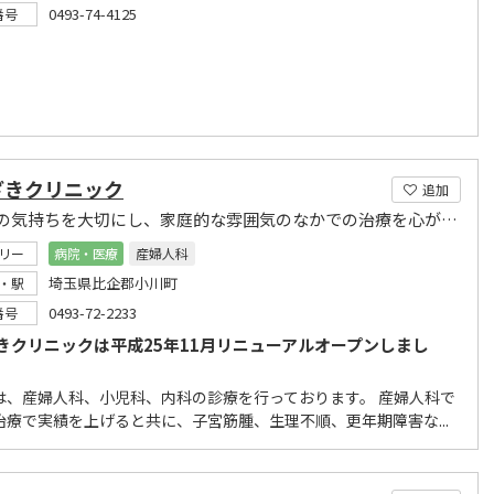
0493-74-4125
番号
ざきクリニック
追加
患者様の気持ちを大切にし、家庭的な雰囲気のなかでの治療を心がけています。
リー
病院・医療
産婦人科
埼玉県比企郡小川町
・駅
0493-72-2233
番号
きクリニックは平成25年11月リニューアルオープンしまし
は、産婦人科、小児科、内科の診療を行っております。 産婦人科で
治療で実績を上げると共に、子宮筋腫、生理不順、更年期障害な...