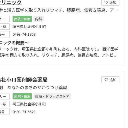
クリニック
追加
西洋医学と漢方医学を取り入れリウマチ、膠原病、気管支喘息、アトピー性皮膚炎を専門的に治療
リー
病院・医療
内科
埼玉県比企郡小川町
・駅
0493-74-1868
番号
ニックの概要～
リニックは、埼玉県比企郡小川町にある、内科医院です。 西洋医学
医学の両方を取り入れ、リウマチ、膠原病、気管支喘息、アトピ...
会社小川薬剤師会薬局
追加
剤 あなたのまちのかかりつけ薬局
リー
病院・医療
薬局・ドラッグストア
埼玉県比企郡小川町
・駅
0493-74-6623
番号