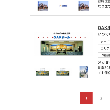
野崎医
なりま
OAK
いつで
カテゴ
エリア
電話
メッセ
創業5
てお手
1
2