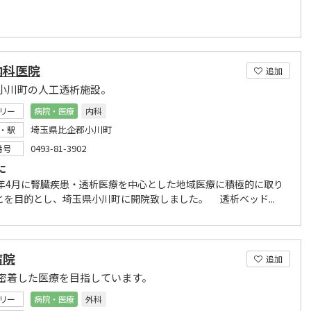
内科医院
追加
小川町の人工透析施設。
リー
病院・医療
内科
埼玉県比企郡小川町
・駅
0493-81-3902
番号
に
3年4月に腎臓疾患・透析医療を中心とした地域医療に積極的に取り
とを目的とし、埼玉県小川町に開院致しました。 透析ベッド...
病院
追加
密着した医療を目指しています。
リー
病院・医療
外科