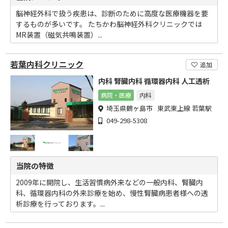
脳神経外科で扱う疾患は、診断のために高度な医療機器を要
するものが多いです。 たちかわ脳神経外科クリニックでは
MR装置（磁気共鳴装置）...
若葉内科クリニック
追加
内科 腎臓内科 循環器内科 人工透析
病院・医療
内科
埼玉県鶴ヶ島市 東武東上線 若葉駅
049-298-5308
当院の特徴
2009年に開院し、生活習慣病外来などの一般内科、腎臓内
科、循環器内科の外来診療を始め、慢性腎臓病患者様への透
析診療を行っております。...