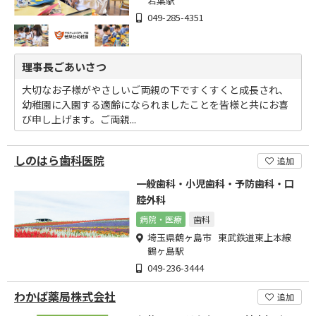
若葉駅
049-285-4351
理事長ごあいさつ
大切なお子様がやさしいご両親の下ですくすくと成長され、
幼稚園に入園する適齢になられましたことを皆様と共にお喜
び申し上げます。ご両親...
しのはら歯科医院
追加
一般歯科・小児歯科・予防歯科・口
腔外科
病院・医療
歯科
埼玉県鶴ヶ島市 東武鉄道東上本線
鶴ヶ島駅
049-236-3444
わかば薬局株式会社
追加