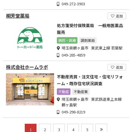
049-272-3903
桐芳堂薬局
追加
処方箋受付保険薬局 一般用医薬品
販売
病院・医療
調剤薬局
埼玉県鶴ヶ島市 東武東上線 若葉駅
049-285-4859
株式会社ホームラボ
追加
不動産売買・注文住宅・住宅リフォ
ーム・既存住宅状況調査
不動産
不動産業
埼玉県鶴ヶ島市 東武鉄道東上本線
鶴ヶ島駅
049-298-8219
1
2
3
4
5