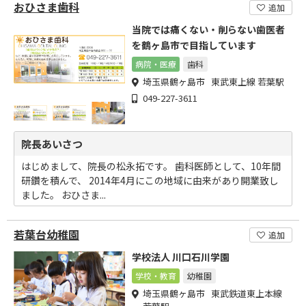
おひさま歯科
追加
当院では痛くない・削らない歯医者
を鶴ヶ島市で目指しています
病院・医療
歯科
埼玉県鶴ヶ島市 東武東上線 若葉駅
049-227-3611
院長あいさつ
はじめまして、院長の松永拓です。 歯科医師として、10年間
研鑽を積んで、 2014年4月にこの地域に由来があり開業致し
ました。 おひさま...
若葉台幼稚園
追加
学校法人 川口石川学園
学校・教育
幼稚園
埼玉県鶴ヶ島市 東武鉄道東上本線