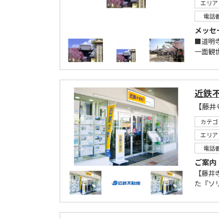
エリア
電話
メッセ
■道明
一面観
近鉄
カテゴ
エリア
電話
ご案内
【藤井
た『ソ