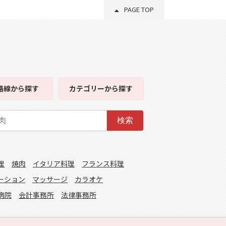
PAGE TOP
路線
から探す
カテゴリー
から探す
検索
理
焼肉
イタリア料理
フランス料理
ーション
マッサージ
カラオケ
病院
会計事務所
法律事務所