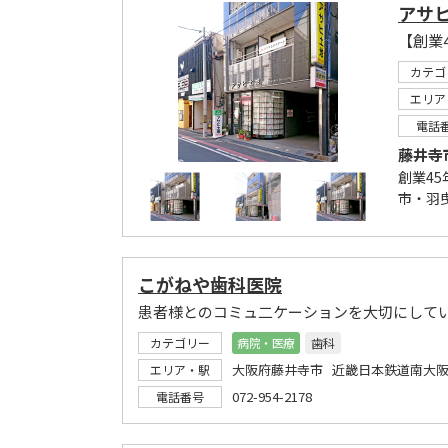
アサ
カテゴ
エリア
電話
藤井寺
創業4
市・羽
こがねや歯科医院
患者様とのコミュ二ケーションを大切にして
カテゴリー
病院・医療
歯科
大阪府藤井寺市 近畿日本鉄道南大阪
エリア・駅
072-954-2178
電話番号