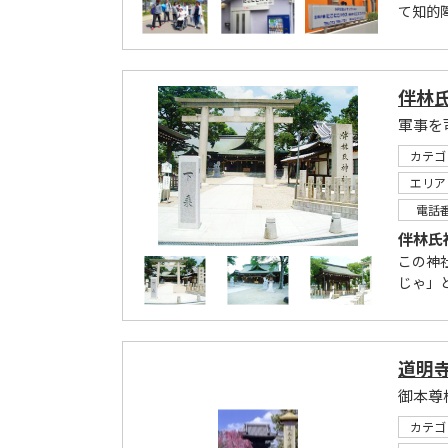
て知的
伴林
カテゴ
エリア
電話
伴林氏
この神
じゃ」
道明
御本尊
カテゴ