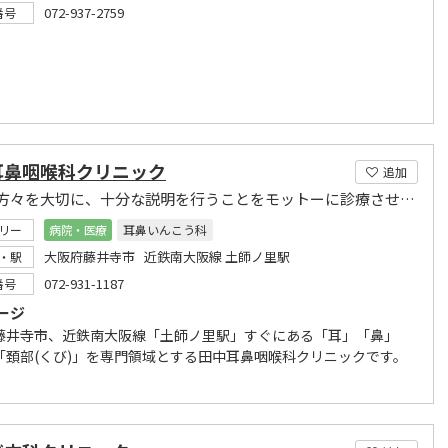
072-937-2759
番号
耳鼻咽喉科クリニック
追加
地域の方々を大切に、十分な説明を行うことをモットーに診療させて頂きます。
リー
病院・医療
耳鼻いんこう科
大阪府藤井寺市 近鉄南大阪線 土師ノ里駅
・駅
072-931-1187
番号
ージ
藤井寺市、近鉄南大阪線「土師ノ里駅」すぐにある「耳」「鼻」
「頚部(くび)」を専門領域とする田中耳鼻咽喉科クリニックです。