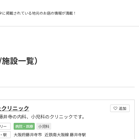
タに掲載されている
地元のお店の情報が満載！
/施設一覧）
たクリニック
追加
藤井寺の内科、小児科のクリニックです。
リー
病院・医療
小児科
大阪府藤井寺市 近鉄南大阪線 藤井寺駅
・駅