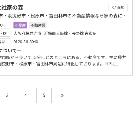
会社家の森
追加
藤井寺市・羽曳野市・松原市・富田林市の不動産情報なら家の森にお任せ！
リー
不動産
不動産業
大阪府藤井寺市 近鉄南大阪線・長野線 古市駅
・駅
0120-36-8040
番号
について―
古市駅から歩いて15分ほどのところにある、不動産です。主に藤井
曳野市・松原市・富田林市周辺に特化しております。 HPに...
3
4
5