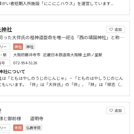
障がい者短期入所施設「にこにこハウス」を運営しています...
氏神社
追加
軍事を司った大伴氏の祖神道臣命を唯一祀る「西の靖国神社」と称される神社です。
リー
神社
神社
大阪府藤井寺市 近畿日本鉄道南大阪線 土師ノ里駅
・駅
072-954-5126
番号
神社について
社は「ともはやしのうじのじんじゃ」・「とものはやしうじのじん
ともいいます。 「伴」は「大伴氏」の「伴」、「林」は「拝志（...
寺
追加
様と御前様 道明寺
リー
寺院
仏教寺院