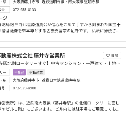
大阪府藤井寺市 近鉄道明寺線・南大阪線 道明寺駅
・駅
072-955-0133
番号
ージ
寺略縁記 当寺は菅原道真公が信心をこめて手ずから刻まれた国宝十
世音菩薩像を御本尊とする古義真言宗の尼寺です。 仏法に帰依さ...
不動産株式会社 藤井寺営業所
追加
【藤井寺駅北側ロータリーすぐ】中古マンション・一戸建て・土地の購入・売却なら近鉄不動産まで
リー
不動産
不動産業
大阪府藤井寺市 近畿日本鉄道 藤井寺駅
・駅
072-939-8900
番号
寺営業所】は、近鉄南大阪線『藤井寺駅』の北側ロータリーに面し
リヤビル１階』にございます。 ビル内には駐車場もご用意してお...