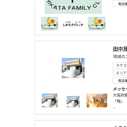
電話
田中
カテゴ
エリア
電話
メッセ
大阪府
「喉」
...