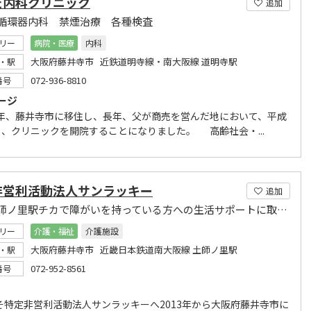
だ内科クリニック
追加
循環器内科 禁煙治療 各種検査
リー
病院・医療
内科
大阪府藤井寺市 近鉄道明寺線・南大阪線 道明寺駅
・駅
072-936-8810
番号
ージ
0年、藤井寺市に移住し、長年、父が商売を営んだ地において、平成
9月、クリニックを開院することになりました。 高齢社会・...
非営利活動法人サンラッキー
追加
近鉄土師ノ里駅チカで障がいを持っている方への生活サポートに取り組んでおります。
リー
介護・福祉
介護施設
大阪府藤井寺市 近畿日本鉄道南大阪線 土師ノ里駅
・駅
072-952-8561
番号
そ特定非営利活動法人サンラッキーへ2013年から大阪府藤井寺市に