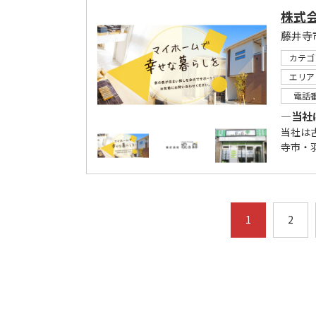
株式
カテゴ
エリア
電話
―当社
当社は
寺市・羽
1
2