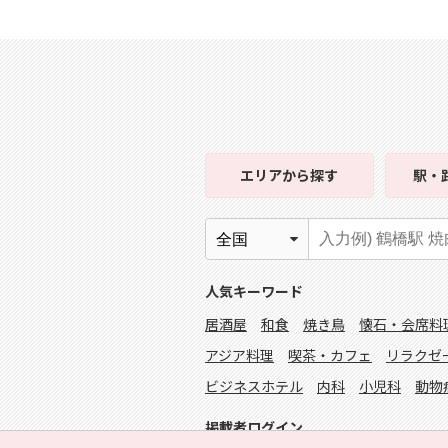
エリア
から探す
駅・
人気キーワード
居酒屋
和食
焼き鳥
懐石・会席料
アジア料理
喫茶・カフェ
リラクゼ
ビジネスホテル
内科
小児科
動物
掲載者ログイン