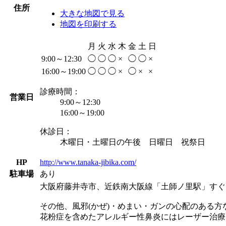
住所
大きな地図で見る
地図を印刷する
月
火
水
木
金
土
日
9:00～12:30
◯
◯
◯
×
◯
◯
×
16:00～19:00
◯
◯
◯
×
◯
×
×
診療時間：
営業日
9:00～12:30
16:00～19:00
休診日：
木曜日・土曜日の午後 日曜日 祝祭日
HP
http://www.tanaka-jibika.com/
駐車場
あり
大阪府藤井寺市、近鉄南大阪線「土師ノ里駅」すぐ
その他、風邪(かぜ)・めまい・ガンの心配のある
花粉症を含めたアレルギー性鼻炎にはレーザー治療