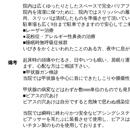
院内は広くゆったりとしたスペースで完全バリアフ
院内を清潔に保つために、院内ではスリッパへの履
尚、スリッパは清拭したものを準備させて頂いてい
駐車場も広く9台まで駐車できますので安心してご
■レーザー治療
●花粉症・アレルギー性鼻炎の治療
■睡眠時無呼吸症候群
いびきをかくといわれたことのある方、夜中に息が
起床時の頭痛やだるさ、日中いつも眠い、居眠り運
備考
ます。心配な方はご相談下さい。
■甲状腺ガン検診
当院では甲状腺を中心に首にできたしこりや腫瘍性
甲状腺の病変などはわずか数mm単位のものでも発
■ピアスの穴あけ
ピアスの穴あけは自分ですると危険で思わぬ感染症
当院では瞬時に終わりかつ安全なピアシングシステ
ピアッサーを耳たぶに装着させて使用し、ピアスは
いチタン製のものを使用しております。