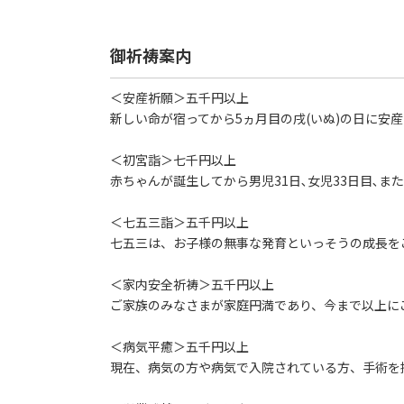
御祈祷案内
＜安産祈願＞五千円以上
新しい命が宿ってから5ヵ月目の戌(いぬ)の日に安
＜初宮詣＞七千円以上
赤ちゃんが誕生してから男児31日､女児33日目､また
＜七五三詣＞五千円以上
七五三は、お子様の無事な発育といっそうの成長を
＜家内安全祈祷＞五千円以上
ご家族のみなさまが家庭円満であり、今まで以上に
＜病気平癒＞五千円以上
現在、病気の方や病気で入院されている方、手術を