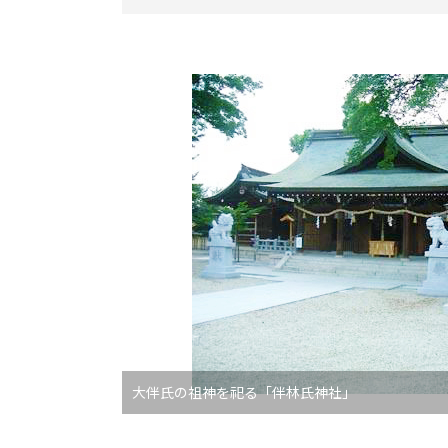
大伴氏の祖神を祀る「伴林氏神社」