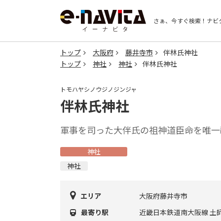
さぁ、今すぐ検索！
ナビ
トップ
大阪府
藤井寺市
伴林氏神社
トップ
神社
神社
伴林氏神社
トモハヤシノウジノジンジャ
伴林氏神社
軍事を司った大伴氏の祖神道臣命を唯一
神社
神社
エリア
大阪府藤井寺市
最寄り駅
近畿日本鉄道南大阪線 土師