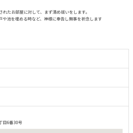
されたお部屋に対して、まず清め祓いをします。
戸や池を埋める時など、神様に奉告し無事を祈念します
目6番30号