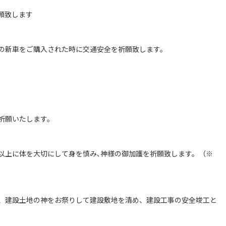
願致します
の新車をご購入された時に交通安全を祈願致します。
。
祈願いたします。
以上に体を大切にして身を慎み､神様の御加護を祈願致します。（※
）
、建設土地の神をお祭りして建設敷地を清め、建設工事の安全竣工と