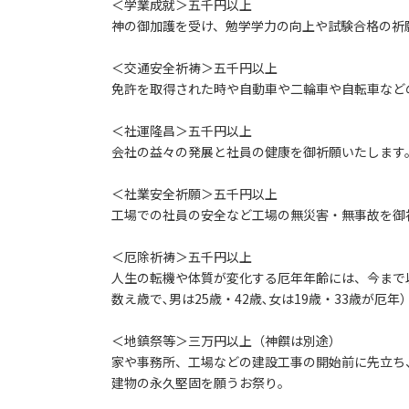
＜学業成就＞五千円以上
神の御加護を受け、勉学学力の向上や試験合格の祈
＜交通安全祈祷＞五千円以上
免許を取得された時や自動車や二輪車や自転車など
＜社運隆昌＞五千円以上
会社の益々の発展と社員の健康を御祈願いたします
＜社業安全祈願＞五千円以上
工場での社員の安全など工場の無災害・無事故を御
＜厄除祈祷＞五千円以上
人生の転機や体質が変化する厄年年齢には、今まで
数え歳で､男は25歳・42歳､女は19歳・33歳が厄年
＜地鎮祭等＞三万円以上（神饌は別途）
家や事務所、工場などの建設工事の開始前に先立ち
建物の永久堅固を願うお祭り。