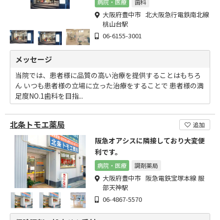
病院・医療
歯科
大阪府豊中市 北大阪急行電鉄南北線
桃山台駅
06-6155-3001
メッセージ
当院では、患者様に品質の高い治療を提供することはもちろ
ん いつも患者様の立場に立った治療をすることで 患者様の満
足度NO.1歯科を目指...
北条トモエ薬局
追加
阪急オアシスに隣接しており大変便
利です。
病院・医療
調剤薬局
大阪府豊中市 阪急電鉄宝塚本線 服
部天神駅
06-4867-5570