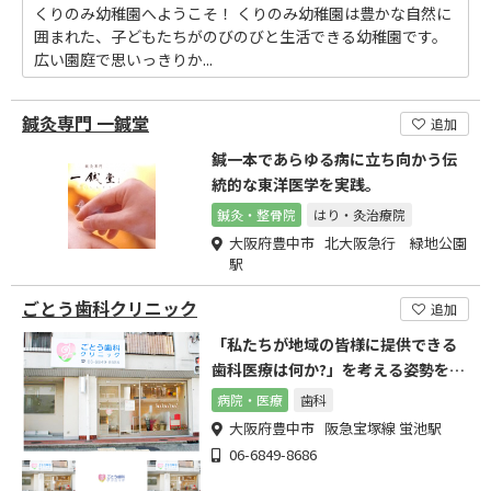
くりのみ幼稚園へようこそ！ くりのみ幼稚園は豊かな自然に
囲まれた、子どもたちがのびのびと生活できる幼稚園です。
広い園庭で思いっきりか...
鍼灸専門 一鍼堂
追加
鍼一本であらゆる病に立ち向かう伝
統的な東洋医学を実践。
鍼灸・整骨院
はり・灸治療院
大阪府豊中市 北大阪急行 緑地公園
駅
ごとう歯科クリニック
追加
「私たちが地域の皆様に提供できる
歯科医療は何か?」を考える姿勢を大
切にしています。
病院・医療
歯科
大阪府豊中市 阪急宝塚線 蛍池駅
06-6849-8686