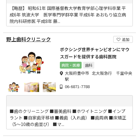
【略歴】 昭和61年 国際基督教大学教育学部心理学科卒業 平
成6年 筑波大学 医学専門学群卒業 平成6年 あおもり協立病
院内科研修医 平成8年 藤...
野上歯科クリニック
追加
ボクシング世界チャンピオンにマウ
スガードを提供する歯科医院
病院・医療
歯科
大阪府豊中市 北大阪急行 千里中央
駅
06-6871-7788
■歯のクリーニング ■審美歯科 ■ホワイトニング ■インプ
ラント ■自家歯牙移植 ■義歯（入れ歯） ■歯周病 ■床矯正
（5～10歳の歯並び） ■マ...