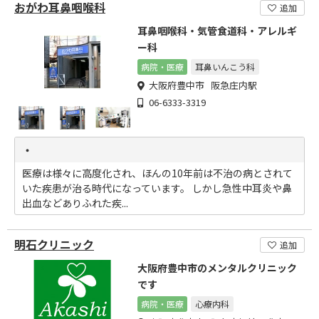
おがわ耳鼻咽喉科
追加
耳鼻咽喉科・気管食道科・アレルギ
ー科
病院・医療
耳鼻いんこう科
大阪府豊中市 阪急庄内駅
06-6333-3319
・
医療は様々に高度化され、ほんの10年前は不治の病とされて
いた疾患が治る時代になっています。 しかし急性中耳炎や鼻
出血などありふれた疾...
明石クリニック
追加
大阪府豊中市のメンタルクリニック
です
病院・医療
心療内科