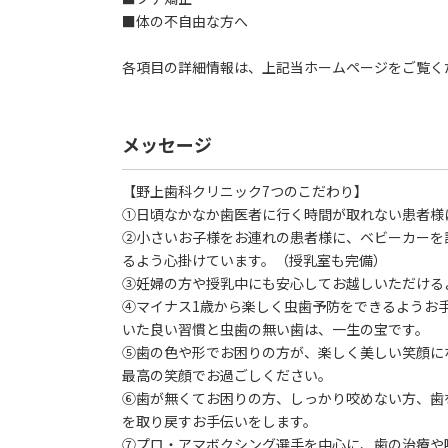
■体の不自由な方へ
各項目の詳細情報は、上記当ホームページをご覧く
メッセージ
【野上歯科クリニック7つのこだわり】
①日頃なかなか歯医者に行く時間が取れない患者様
②小さいお子様をお連れの患者様に、ベビーカーを
るよう心掛けています。（授乳室も完備）
③妊婦の方や授乳中にも安心してお越しいただける
④マイナス1歳から楽しく虫歯予防をできるようお
いた良い習慣と虫歯の無い歯は、一生の宝です。
⑤歯の色や形でお困りの方が、楽しく美しい笑顔に
最高の笑顔でお過ごしください。
⑥歯が無くてお困りの方、しっかり咬めない方、歯
を取り戻すお手伝いをします。
⑦プロ・アマボクシング選手を中心に、歯の治療や