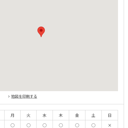
地図を印刷する
月
火
水
木
金
土
日
◯
◯
◯
◯
◯
◯
×