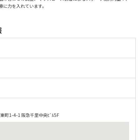
療に力を入れています。
報
ク
1-4-1 阪急千里中央ﾋﾞﾙ5F