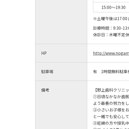
15:00～19:30
※土曜午後は17:00
診療時間：
9:30-13
休診日：
木曜不定
HP
http://www.nogam
駐車場
有 1時間無料駐車
備考
【野上歯科クリニッ
①日頃なかなか歯
よう最善の努力を
②小さいお子様を
と一緒でも安心し
③妊婦の方や授乳