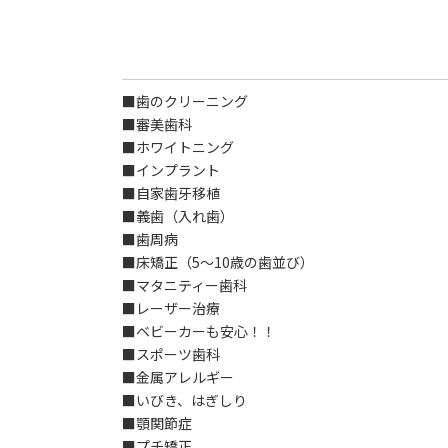
■歯のクリーニング
■審美歯科
■ホワイトニング
■インプラント
■自家歯牙移植
■義歯（入れ歯）
■歯周病
■床矯正（5～10歳の歯並び）
■マタニティー歯科
■レーザー治療
■ベビーカーも安心！！
■スポーツ歯科
■金属アレルギー
■いびき、はぎしり
■顎関節症
■プチ矯正