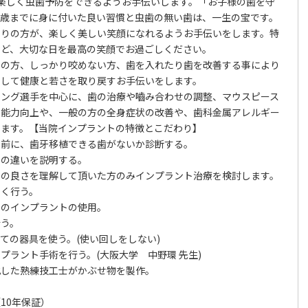
楽しく虫歯予防をできるようお手伝いします。「お子様の歯を守
三歳までに身に付いた良い習慣と虫歯の無い歯は、一生の宝です。
困りの方が、楽しく美しい笑顔になれるようお手伝いをします。特
など、大切な日を最高の笑顔でお過ごしください。
りの方、しっかり咬めない方、歯を入れたり歯を改善する事により
にして健康と若さを取り戻すお手伝いをします。
シング選手を中心に、歯の治療や嚙み合わせの調整、マウスピース
ツ能力向上や、一般の方の全身症状の改善や、歯科金属アレルギー
います。【当院インプラントの特徴とこだわり】
の前に、歯牙移植できる歯がないか診断する。
との違いを説明する。
トの良さを理解して頂いた方のみインプラント治療を検討します。
しく行う。
ドのインプラントの使用。
行う。
ての器具を使う。(使い回しをしない)
プラント手術を行う。(大阪大学 中野環 先生)
化した熟練技工士がかぶせ物を製作。
10年保証）