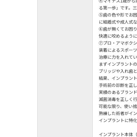
④マイナス1歳から
る第一歩」です。
⑤歯の色や形でお
に結婚式や成人式
⑥歯が無くてお困
快適に咬めるよう
⑦プロ・アマボク
装着によるスポー
治療に力を入れて
まずインプラント
ブリッジや入れ歯
結果、インプラン
手術前の診断を正
実績のあるブラン
滅菌消毒を正しく
可能な限り、使い捨
熟練した術者がイン
インプラントに特
インプラント本体（