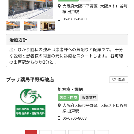
大阪府大阪市平野区 大阪メトロ谷町
線 出戸駅
06-6706-6480
治療方針
出戸ひかり歯科の強みは患者様への気配りと配慮です。 十分
な説明と患者様の同意の元に診療をスタートします。 谷町線
の出戸駅から徒歩2分と...
プラザ薬局平野瓜破店
追加
処方箋・調剤
病院・医療
調剤薬局
大阪府大阪市平野区 大阪メトロ谷町
線 出戸駅
06-6706-8668