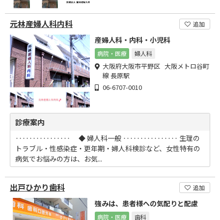
元林産婦人科内科
追加
産婦人科・内科・小児科
病院・医療
婦人科
大阪府大阪市平野区 大阪メトロ谷町
線 長原駅
06-6707-0010
診療案内
‥‥‥‥‥‥‥‥ ◆ 婦人科一般 ‥‥‥‥‥‥‥‥ 生理の
トラブル・性感染症・更年期・婦人科検診など、女性特有の
病気でお悩みの方は、お気...
出戸ひかり歯科
追加
強みは、患者様への気配りと配慮
病院・医療
歯科