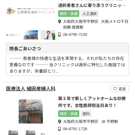
透析患者さんに寄り添うクリニック
(南巽駅徒歩約7分)
病院・医療
人工透析
大阪府大阪市平野区 大阪メトロ千日
前線 南巽駅
06-6795-7100
院長ごあいさつ
――― 患者様の快適な生活を実現する、それが私たちの存在
意義なのです ――― 当クリニックは透析に特化した施設では
ありますが、栄養部とリ...
医療法人 植田産婦人科
追加
築３年で新しくアットホームな診療
所です。女性医師担当日あり！
病院・医療
産科
大阪府大阪市平野区 JR 平野駅
06-6791-1726