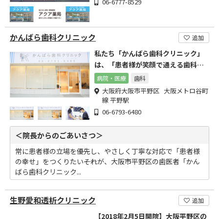
06-6777-8529
かんばら歯科クリニック
追加
私たち「かんばら歯科クリニック」
は、「患者様が笑顔で通える歯科医
院」を目指しています。
病院・医療
歯科
大阪府大阪市平野区 大阪メトロ谷町
線 平野駅
06-6793-6480
＜院長からのごあいさつ＞
常に患者様の立場を優先し、やさしく丁寧な対応で「患者様
の幸せ」をつくりたい――それが、大阪市平野区の歯医者「かん
ばら歯科クリニック...
生野愛和透析クリニック
追加
【2018年2月5日開院】大阪平野区の