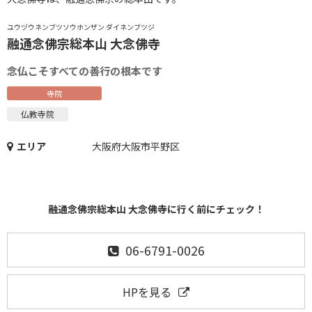
ユウヅウネンブツソウホンザン ダイネンブツジ
融通念佛宗総本山 大念佛寺
念仏こそすべての善行の根本です
寺院
仏教寺院
エリア
大阪府大阪市平野区
融通念佛宗総本山 大念佛寺に行く前にチェック！
06-6791-0026
HPを見る