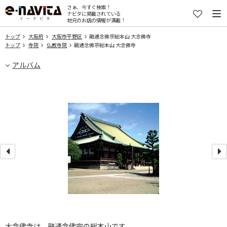
さぁ、今すぐ検索！
ナビタに掲載されている
地元のお店の情報が満載！
トップ
大阪府
大阪市平野区
融通念佛宗総本山 大念佛寺
トップ
寺院
仏教寺院
融通念佛宗総本山 大念佛寺
アルバム
大念佛寺は、融通念佛宗の総本山です。