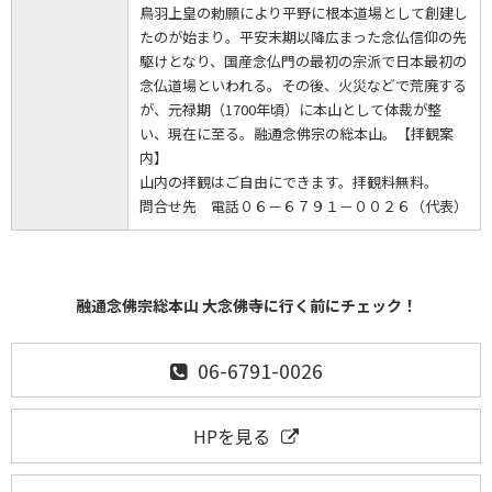
鳥羽上皇の勅願により平野に根本道場として創建し
たのが始まり。平安末期以降広まった念仏信仰の先
駆けとなり、国産念仏門の最初の宗派で日本最初の
念仏道場といわれる。その後、火災などで荒廃する
が、元禄期（1700年頃）に本山として体裁が整
い、現在に至る。融通念佛宗の総本山。【拝観案
内】
山内の拝観はご自由にできます。拝観料無料。
問合せ先 電話０６－６７９１－００２６（代表）
融通念佛宗総本山 大念佛寺に行く前にチェック！
06-6791-0026
HPを見る