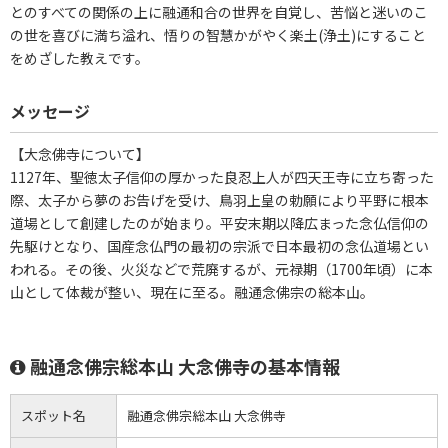
とのすべての関係の上に融通和合の世界を自覚し、苦悩と迷いのこ
の世を喜びに満ち溢れ、悟りの智慧かがやく楽土(浄土)にすること
をめざした教えです。
メッセージ
【大念佛寺について】
1127年、聖徳太子信仰の厚かった良忍上人が四天王寺に立ち寄った
際、太子から夢のお告げを受け、鳥羽上皇の勅願により平野に根本
道場として創建したのが始まり。平安末期以降広まった念仏信仰の
先駆けとなり、国産念仏門の最初の宗派で日本最初の念仏道場とい
われる。その後、火災などで荒廃するが、元禄期（1700年頃）に本
山として体裁が整い、現在に至る。融通念佛宗の総本山。
融通念佛宗総本山 大念佛寺の基本情報
スポット名
融通念佛宗総本山 大念佛寺