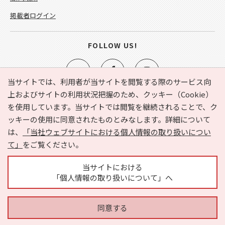
掲載者ログイン
FOLLOW US!
当サイトでは、利用者が当サイトを閲覧する際のサービス向
上およびサイトの利用状況把握のため、クッキー（Cookie）
を使用しています。当サイトでは閲覧を継続されることで、ク
e-NAVITA（イーナビタ）とは？
お気に入り
ヘルプ
ッキーの使用に同意されたものとみなします。詳細について
利用規約
個人情報の取り扱いについて
運営会社
は、
「当社ウェブサイトにおける個人情報の取り扱いについ
サイトマップ
広告掲載に関するお問い合わせ
て」
をご覧ください。
サイトの内容に関するお問い合わせ
当サイトにおける
「個人情報の取り扱いについて」へ
同意する
Copyright © HYOJITO.Co.,Ltd. All Rights Reserved.