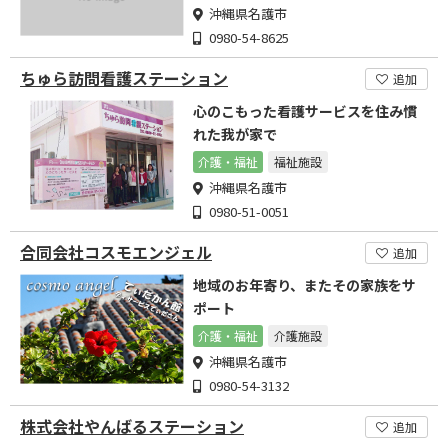
沖縄県名護市
0980-54-8625
ちゅら訪問看護ステーション
追加
心のこもった看護サービスを住み慣
れた我が家で
介護・福祉
福祉施設
沖縄県名護市
0980-51-0051
合同会社コスモエンジェル
追加
地域のお年寄り、またその家族をサ
ポート
介護・福祉
介護施設
沖縄県名護市
0980-54-3132
株式会社やんばるステーション
追加