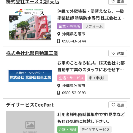
株式会社エース 北部支店
追加
沖縄で外壁塗装・塗替えなら、一級
塗装技師 塗装防水専門 株式会社エー
スにお任せください！
企業・事務所
リフォーム
沖縄県名護市
0980-43-6144
株式会社北部自動車工業
追加
お車のことなら私共、株式会社 北部
自動車工業のスタッフにお任せ下さ
い。
生活・サービス
車（車検）
沖縄県名護市
0980-52-0393
デイサービスCeePort
追加
利用者様も随時募集中です!見学など
もぜひ気軽にお越し下さい。
介護・福祉
デイケアサービス