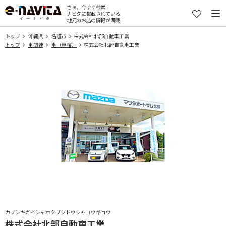
さぁ、今すぐ検索！
ナビタに掲載されている
地元のお店の情報が満載！
トップ
沖縄県
名護市
株式会社北部自動車工業
トップ
車関連
車（車検）
株式会社北部自動車工業
カブシキガイシャホクブジドウシャコウギョウ
株式会社北部自動車工業