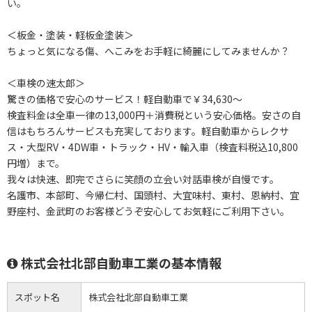
い。
＜板金・塗装・軽板金塗装＞
ちょっと気になる傷、へこみをお手軽に綺麗にしてみませんか？
＜車検の速太郎＞
驚きの価格で安心のサービス！軽自動車で￥34,630～
検査料金は全車一律の13,000円＋消費税という安心価格。安さの自
信はもちろんサービスも充実しております。軽自動車からレクサ
ス・大型RV・4DW車・トラック・HV・輸入車（検査料税込10,800
円増）まで。
我々は快速、即完でさらに笑顔の立会い対話車検が自慢です。
名護市、本部町、今帰仁村、国頭村、大宜味村、東村、恩納村、宜
野座村、金武町のお客様どうぞ安心してお気軽にご利用下さい。
株式会社北部自動車工業の基本情報
スポット名
株式会社北部自動車工業